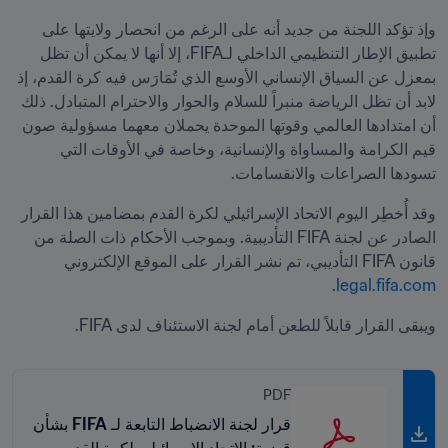
وإذ تؤكد اللجنة من جديد أنه على الرغم من انحصار ولايتها على 
تطبيق الإطار التنظيمي الداخلي لـFIFA، إلا أنها لا يمكن أن تظل 
بمعزل عن السياق الإنساني الأوسع الذي تُمَارَس فيه كرة القدم، إذ 
لابد أن تظل الرياضة منبراً للسلام والحوار والاحترام المتبادل. ذلك 
أن امتدادها العالمي وقوتها الموحدة يحملان معهما مسؤولية صون 
قيم الكرامة والمساواة والإنسانية، وخاصة في الأوقات التي 
تسودها الصراعات والانقسامات.
وقد أُخطِر اليوم الاتحاد الإسرائيلي لكرة القدم بمضامين هذا القرار 
الصادر عن لجنة FIFA التأديبية. وبموجب الأحكام ذات الصلة من 
قانون FIFA التأديبي، تم نشر القرار على الموقع الإلكتروني 
.
legal.fifa.com
ويبقى القرار قابلاً للطعن أمام لجنة الاستئناف لدى FIFA.
PDF
قرار لجنة الانضباط التابعة لـ FIFA بشأن