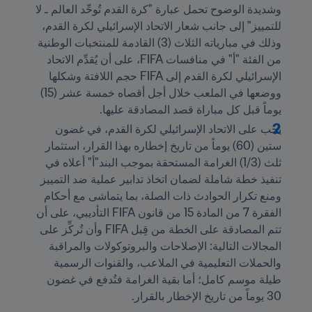
وشديدة الوضوح تحمل عبارة "كرة القدم تُوحِّد العالم ـ لا 
للتمييز" إلى جانب شعار الاتحاد الإسرائيلي لكرة القدم، 
وذلك في مبارياته الثلاث (3) القادمة للمنتخبات الوطنية 
من الفئة "أ" في منافسات FIFA، على أن يُقدِّم الاتحاد 
الإسرائيلي لكرة القدم إلى FIFA حجم اللافتة وشكلها 
ووضعها في الملعب خلال أجل أقصاه خمسة عشر (15) 
يوماً قبل كل مباراة قصد المصادقة عليها.
يجب على الاتحاد الإسرائيلي لكرة القدم، في غضون 
ستين (60) يوماً من تاريخ إخطاره بهذا القرار، استثمار 
ثلث (1/3) الغرامة المستحقة بموجب البند"أ" أعلاه في 
تنفيذ خطة شاملة لضمان اتخاذ تدابير عملية ضد التمييز 
ومنع تكرار الحوادث ذات الصلة، بما يتماشى مع أحكام 
الفقرة 7 من المادة 15 من قانون FIFA التأديبي، على أن 
تتم المصادقة على الخطة من قِبل FIFA وأن تُركِّز على 
المجالات التالية: الإصلاحات والبروتوكولات والمراقبة 
والحملات التعليمية في الملاعب، والقنوات الرسمية 
طيلة موسم كامل؛ أما بقية الغرامة فتُدفع في غضون 
30 يوماً من تاريخ الإخطار بالقرار.