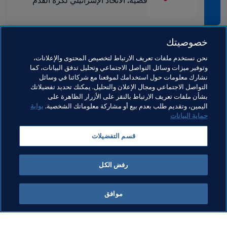
قضية: الاتحاد الإسرائيلي لكرة القدم
(القرار FDD-19845)
خصوصيتك
مواضيع مرتبطة
نحن نستخدم ملفات تعريف الارتباط لتخصيص المحتوى والإعلانات،
وتوفير ميزات وسائل التواصل الاجتماعي وتحليل تدفق البيانات، كما
نشارك معلومات حول استخدامك لموقعنا مع شركائنا في وسائل
الهيئات القضائية
القانوني
الاتحادات الأعضاء
التواصل الاجتماعي ومجال الإعلان والتحليل. يمكنك تحديد تفضيلاتك
بشأن ملفات تعريف الارتباط بالنقر على الأزرار الظاهرة على
المنظمة
Israel
UEFA
Palestine
AFC
اليمين، وتقديم طلب بعدم بيع أو مشاركة معلوماتك الشخصية.
بوابة
حماية البيانات
قسم التفضيلات
رفض الكل
الهيئات القضائية
موافق