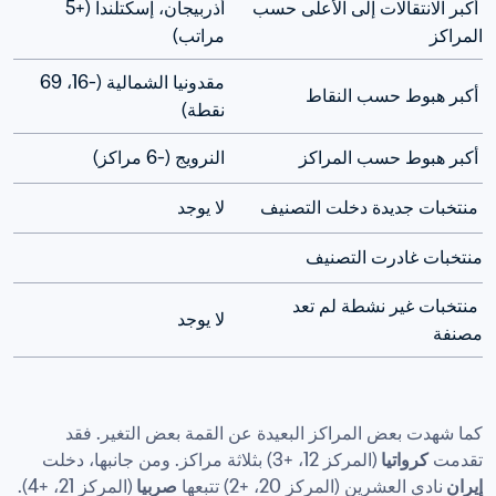
 أكبر الانتقالات إلى الأعلى حسب 
أذربيجان، إسكتلندا (+5 
المراكز
مراتب)
مقدونيا الشمالية (-16، 69 
 أكبر هبوط حسب النقاط
نقطة)
 أكبر هبوط حسب المراكز
النرويج (-6 مراكز)
 منتخبات جديدة دخلت التصنيف
لا يوجد
منتخبات غادرت التصنيف
 منتخبات غير نشطة لم تعد 
لا يوجد
مصنفة
كما شهدت بعض المراكز البعيدة عن القمة بعض التغير. فقد 
تقدمت 
كرواتيا 
(المركز 12، +3) بثلاثة مراكز. ومن جانبها، دخلت 
إيران 
نادي العشرين (المركز 20، +2) تتبعها 
صربيا 