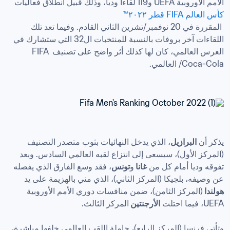
الأمم الأوروبية UEFA و119 لقاءاً ودياً، وذلك قبيل انطلاق فعاليات 
كأس العالم FIFA قطر ٢٠٢٢™
 المقررة في 20 نوفمبر/تشرين الثاني القادم. وفيما تعد تلك 
اللقاءات آخر بروفات بالنسبة للمنتخبات ال32 التي ستشارك في 
العرس العالمي، كان لها كذلك أثر واضح على تصنيف FIFA 
يذكر أن 
البرازيل
، الذي يدخل النهائيات بثوب متصدر التصنيف 
(المركز الأول)، سيسعى إلى انتزاع لقبه العالمي السادس. وبعد 
تفوقه وديا أمام كل من 
غانا 
و
تونس
، فقد وسع الفارق الذي يفصله 
عن وصيفه، بلجيكا (المركز الثاني)، الذي مني بالهزيمة على يد 
هولندا 
(المركز الثامن)، ضمن منافسات دوري الأمم الأوروبية 
UEFA، فيما احتلت 
الأرجنتين 
وتأتي فرنسا (المركز الرابع)، حاملة اللقب العالمي خلفها مباشرة، 