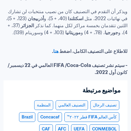
ويذكر أن التقدم في التصنيف كان من نصيب منتخبات لن تشارك 
في نهائيات 2022، مثل 
اسكتلندا 
(40، + 5)، و
أذربيجان
 (123، + 5)، 
اللتين تتقدمان بخمسة مراكز لكل منهما. كما نذكر 
الجزائر 
(37، + 
4)، و
جورجيا
، (78، + 4) و
موريتانيا
للاطلاع على التصنيف الكامل، اضغط 
هنا
- سيتم نشر تصنيف FIFA /Coca-Cola العالمي في 22 ديسمبر/
كانون أول 2022.

مواضيع مرتبطة
تصنيف الرجال
التصنيف العالمي
المنظمة
كأس العالم FIFA قطر ٢٠٢٢™
Concacaf
Brazil
CAF
AFC
UEFA
CONMEBOL