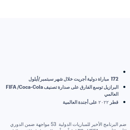
172  مباراة دولية أجريت خلال شهر سبتمبر/أيلول

البرازيل توسع الفارق على صدارة تصنيف FIFA /Coca-Cola 
العالمي

قطر 
٢٠٢٢ 
على أجندة العالمية

ضم البرنامج الأخير للمباريات الدولية  53 مواجهة ضمن الدوري 