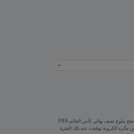
لا يمكن أن تُذكر كرة القدم البلغارية دون أن يذهب التفكير فوراً إلى تسعينيات القرن الماضي والجيل الذهبي الذي نجح ببلوغ نصف نهائي كأس العالم FIFA 
الولايات المتحدة الأمريكية 1994™ وتأهل إلى كأس الأمم الأوروبية 1996 وإلى كأس العالم فرنسا 1998 FIFA، ولكن مآثره الكروية توقفت عند تلك الفترة 