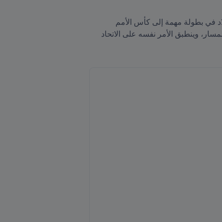
يتّفق المحللون على أن كرة القدم البلغارية تعيش حالة سبات منذ مدة طويلة، إذ يعود تاريخ آخر ظهور لمنتخب البلاد في بطولة مهمة إلى كأس الأمم 
الأوروبية عام 2004، ولكن يبدو أن التشكيلة الحالية من لاعبي المنتخب وكادره التدريبي عقدوا العزم على تغيير المسار، وينطبق الأمر نفسه على الاتحاد 