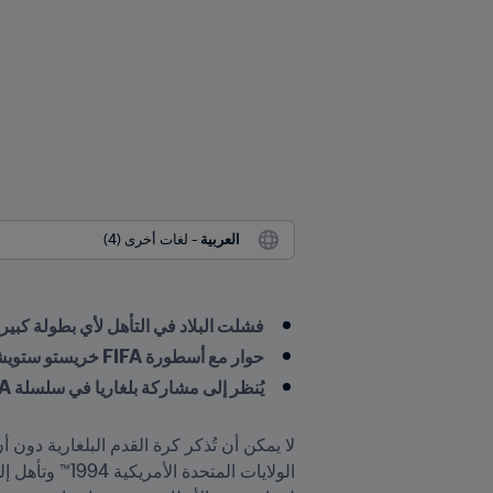
العربية
 - لغات أخرى (4)
فشلت البلاد في التأهل لأي بطولة كبيرة على 
حوار مع أسطورة FIFA خريستو ستويشكوف ومع كابتن المنتخب والأمين العام للاتحاد البلغاري لكرة القدم
يُنظر إلى مشاركة بلغاريا في سلسلة FIFA أذربيجان 2024™ باعتبارها خطوة كبيرة في تطور البلاد