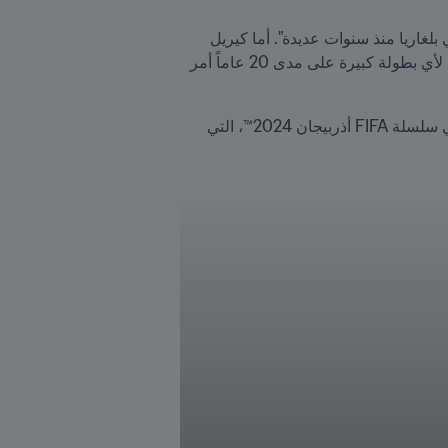
“وعن ذلك، قال خريستو ستويشكوف، الذي لا يختلف اثنان على أنه ألمع نجوم العصر الذهبي للكرة البلغارية: "تعاني بلغاريا منذ سنوات عديدة". أما كيريل 
ديسبودوف، الكابتن الحالي للمنتخب، فيبدو مصمماً على وضع حد لتلك السنوات العجاف كروياً: "الفشل في التأهل لأي بطولة كبيرة على مدى 20 عاماً أمر 
أجرى Inside FIFA عدة مقابلات مع شخصيات بارزة في كرة القدم البلغارية عن تطور اللعبة وأهمية المشاركة في سلسلة FIFA أذربيجان 2024™، التي 