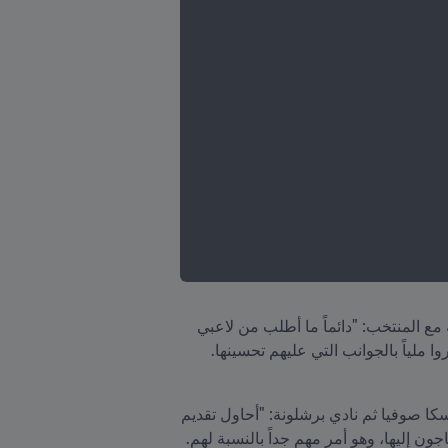
“وعن الجيل الحالي من اللاعبين، قال ستويشكوف، أحد أساطير FIFA، والذي اقتنص 37 هدفاً من 83 مباراة دولية مع المنتخب: "دائماً ما أطلب من لاعبي 
المنتخب الحاليين عدم محاولة تقليدنا، إذ يجب أن يكتشفوا أسلوبهم الخاص، ويشمل ذلك بذل جهود كبيرة، وأن يفكروا ملياً بالجوانب التي عليهم تحسينها. 
كما أعرب ستويشكوف عن رغبته الدائمة بأن يكون مقرَّباً من لاعبي المنتخب، وقال النجم السابق في صفوف سيسكا صوفيا ثم نادي برشلونة: "أحاول تقديم 
النصح والإرشاد لهم، ولكني لا أقوم بذلك إلا إذا طلبوا ذلك مني. يروق لهم التواجد معي، وأُظهر لهم المحبة التي يحتاجون إليها، وهو أمر مهم جداً بالنسبة لهم. 