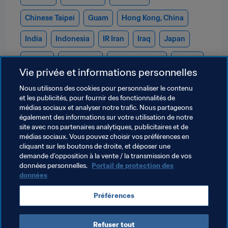
Chinese Taipei
Guam
Hong Kong, China
India
Indonesia
IR Iran
Iraq
Japan
Jordan
DPR Korea
Korea Republic
Kuwait
Vie privée et informations personnelles
Kyrgyz Republic
Lebanon
Malaysia
Nous utilisons des cookies pour personnaliser le contenu
et les publicités, pour fournir des fonctionnalités de
Maldives
Mongolia
Myanmar
Nepal
médias sociaux et analyser notre trafic. Nous partageons
également des informations sur votre utilisation de notre
Oman
Palestine
Philippines
Qatar
site avec nos partenaires analytiques, publicitaires et de
médias sociaux. Vous pouvez choisir vos préférences en
Saudi Arabia
Singapore
Sri Lanka
Syria
cliquant sur les boutons de droite, et déposer une
demande d’opposition à la vente / la transmission de vos
Tajikistan
Thailand
Turkmenistan
données personnelles.
Portail de protection des
données
United Arab Emirates
Uzbekistan
Vietnam
Préférences
Yemen
Refuser tout