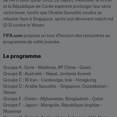
de l’AFC pour Qatar 2022. Le Japon, l’Australie, la RI Iran 
et la République de Corée espèrent prolonger leur série 
victorieuse, tandis que l’Arabie Saoudite voudra se 
relancer face à Singapour, après son décevant match nul 
(2-2) contre le Yémen.
FIFA.com
 propose un tour d'horizon des rencontres au 
programme de cette journée.
Le programme
Groupe A : Syrie - Maldives, RP Chine - Guam

Groupe B : Australie - Népal, Jordanie Koweït

Groupe C : RI Iran - Cambodge, Irak - Hongkong

Groupe D : Arabie Saoudite - Singapour, Ouzbékistan - 
Yémen

Groupe E : Oman - Afghanistan, Bangladesh - Qatar

Groupe F : Japon - Mongolie, République kirghize - 
Myanmar
