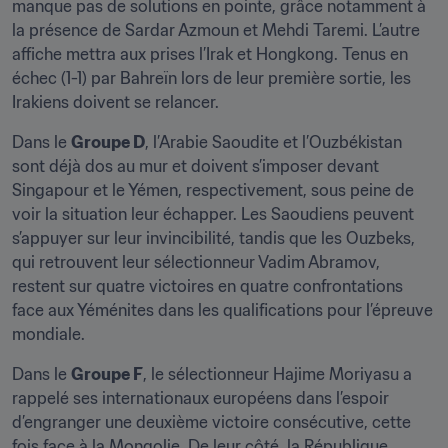
manque pas de solutions en pointe, grâce notamment à 
la présence de Sardar Azmoun et Mehdi Taremi. L’autre 
affiche mettra aux prises l’Irak et Hongkong. Tenus en 
échec (1-1) par Bahreïn lors de leur première sortie, les 
Irakiens doivent se relancer.
Dans le 
Groupe D
, l’Arabie Saoudite et l’Ouzbékistan 
sont déjà dos au mur et doivent s’imposer devant 
Singapour et le Yémen, respectivement, sous peine de 
voir la situation leur échapper. Les Saoudiens peuvent 
s’appuyer sur leur invincibilité, tandis que les Ouzbeks, 
qui retrouvent leur sélectionneur Vadim Abramov, 
restent sur quatre victoires en quatre confrontations 
face aux Yéménites dans les qualifications pour l’épreuve 
mondiale.
Dans le 
Groupe F
, le sélectionneur Hajime Moriyasu a 
rappelé ses internationaux européens dans l’espoir 
d’engranger une deuxième victoire consécutive, cette 
fois face à la Mongolie. De leur côté, la République 