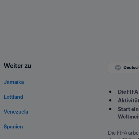
Weiter zu
Deutsc
Jamaika  
Die FIFA
Lettland   
Aktivitä
Start ei
Venezuela   
Weltmeis
Spanien   
Die FIFA arbe