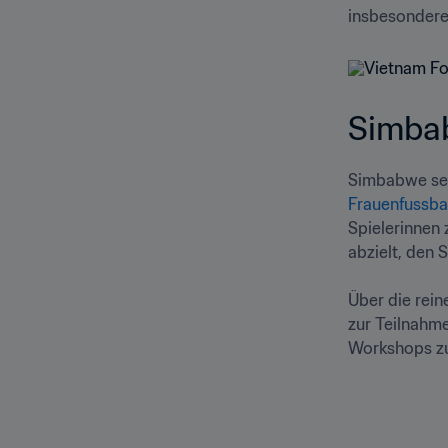
insbesondere
Simbab
Frauenfussbal
Spielerinnen 
abzielt, den S
Über die rein
zur Teilnahme
Workshops zu