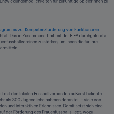
ntwicklungsmöglichkeiten für zukünftige Spielerinnen zu 
ogramms zur Kompetenzförderung von Funktionären
htet. Das in Zusammenarbeit mit der FIFA durchgeführte 
nfussballvereinen zu stärken, um ihnen die für ihre 
ermitteln.
Der vietnamesische Fussballverband (VFF) organisierte in Zusammenarbeit mit den lokalen Fussballverbänden äußerst beliebte 
r als 300 Jugendliche nahmen daran teil – viele von 
len und interaktiven Erlebnissen. Damit setzt sich eine 
uf der Förderung des Frauenfussballs liegt, wozu 