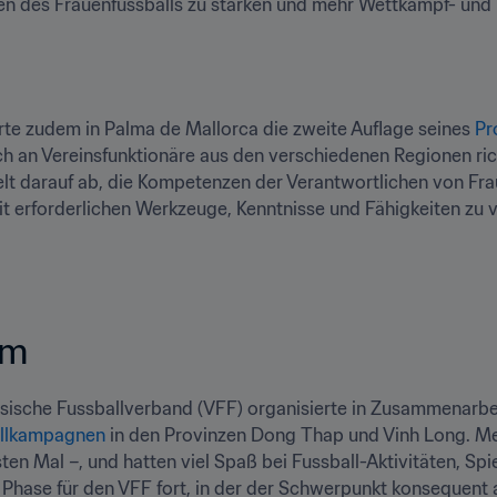
n des Frauenfussballs zu stärken und mehr Wettkampf- und E
te zudem in Palma de Mallorca die zweite Auflage seines 
Pr
ch an Vereinsfunktionäre aus den verschiedenen Regionen ric
t darauf ab, die Kompetenzen der Verantwortlichen von Fraue
it erforderlichen Werkzeuge, Kenntnisse und Fähigkeiten zu v
am
allkampagnen
 in den Provinzen Dong Thap und Vinh Long. Meh
ten Mal –, und hatten viel Spaß bei Fussball-Aktivitäten, Spie
 Phase für den VFF fort, in der der Schwerpunkt konsequent a