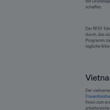
die Grundlage
schaffen.
Der RFEF führ
durch, das si
Programm ziel
tägliche Arbe
Vietn
Frauenfussb
ihnen zum ers
arbeitsreiche