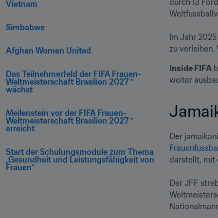
durch 13 För
Vietnam
Weltfussballv
Simbabwe   
Im Jahr 2025 
zu verleihen.
Afghan Women United 
Inside FIFA
 
Das Teilnehmerfeld der FIFA Frauen-
weiter ausba
Weltmeisterschaft Brasilien 2027™ 
wächst     
Jamaik
Meilenstein vor der FIFA Frauen-
Weltmeisterschaft Brasilien 2027™ 
erreicht  
Frauenfussbal
Start der Schulungsmodule zum Thema 
„Gesundheit und Leistungsfähigkeit von 
darstellt, mi
Frauen“   
Der JFF streb
Weltmeistersc
Nationalmann