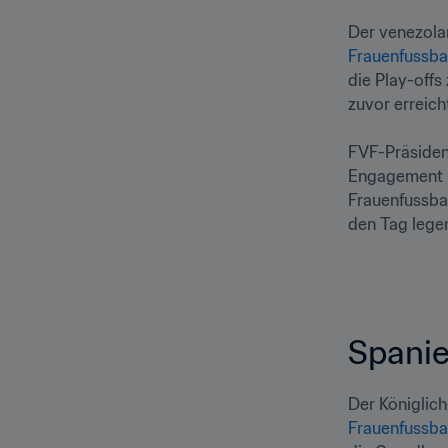
Frauenfussbal
die Play-offs
zuvor erreicht 
FVF-Präsident
Engagement ba
Frauenfussba
den Tag legen
Spanien
Frauenfussb