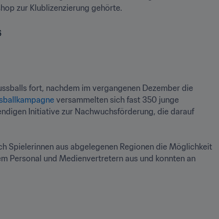
hop zur Klublizenzierung gehörte.
Simbabwe setzt die Umsetzung seiner Vision zur Förderung des lokalen Fussballs fort, nachdem im vergangenen Dezember die 
ssballkampagne 
versammelten sich fast 350 junge 
endigen Initiative zur Nachwuchsförderung, die darauf 
uch Spielerinnen aus abgelegenen Regionen die Möglichkeit 
hem Personal und Medienvertretern aus und konnten an 