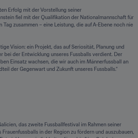
Der venezolanische Fussballverband (FVF) feierte am 9. Juli einen doppelten Erfolg mit der Vorstellung seiner 
stein fiel mit der Qualifikation der Nationalmannschaft für 
n Tag zusammen – eine Leistung, die auf A-Ebene noch nie 
ge Vision: ein Projekt, das auf Seriosität, Planung und 
 bei der Entwicklung unseres Fussballs verdient. Der 
en Einsatz wachsen, die wir auch im Männerfussball an 
teil der Gegenwart und Zukunft unseres Fussballs.“
Der Königlich-Spanische Fussballverband (RFEF) veranstaltete in Ferrol, Galicien, das zweite Fussballfestival im Rahmen seiner 
es Frauenfussballs in der Region zu fördern und auszubauen, 