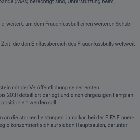
bände (MAs) berechtigt sind, Unterstützung beim 
d erweitert, um dem Frauenfussball einen weiteren Schub 
 Zeit, die den Einflussbereich des Frauenfussballs weltweit 
Der jamaikanische Fussballverband (JFF) feierte Anfang Juni einen Meilenstein mit der Veröffentlichung seiner ersten 
is 2031 detailliert darlegt und einen ehrgeizigen Fahrplan 
sitioniert werden soll.

m an die starken Leistungen Jamaikas bei der FIFA Frauen-
ie konzentriert sich auf sieben Hauptsäulen, darunter 