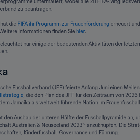
derprogramme untermauert, wobei alle 211 FIFA-Mitgliedsver
erband zu beantragen. 

hat die 
FIFA ihr Programm zur Frauenförderung
 erneuert un
 Weitere Informationen finden Sie 
hier
.
beleuchtet nur einige der bedeutenden Aktivitäten der letzten
uen. 
a  
lstrategie
, die den Plan des JFF für den Zeitraum von 2026 b
t dem Jamaika als weltweit führende Nation im Frauenfussball po
t den Ausbau der unteren Hälfte der Fussballpyramide an, u
haft Australien & Neuseeland 2023™ anzuknüpfen. Die Strateg
schaften, Kinderfussball, Governance und Führung.