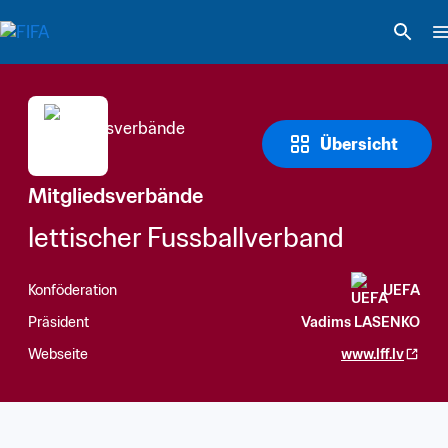
Übersicht
Mitgliedsverbände
lettischer Fussballverband
Konföderation
UEFA
Präsident
Vadims LASENKO
Webseite
www.lff.lv