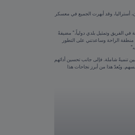
إحدى اللاعبتين اللتين تشاركان لأول مرة هي طاهرة محمدي، مهاجمة تلعب لنادي برونزويك يوفنتوس في ميلبورن، أستراليا، وقد أبهرت الجميع في معسكر 
وقالت: "إنه لشرف عظيم ولحظة فخر لي أن يتم اختياري هذه المرة، وأنا متحمسة للتعلم والعمل الجاد والمساهمة في الفريق وتمثيل بلدي دولياً،" مضيفةً 
"كانت بيئة التدريب عالية المستوى صعبة، لكنها علّمتني الانضباط والتركيز والقوة الذهنية. لقد دفعتني للخروج من منطقة الراحة وساعدتني على التطور 
."
وأضافت المدربة "لقد وفّرت هذه المعسكرات منصةً للاعبين لإظهار تقدمهم. ويُركّز هذا المشروع على تنمية اللاعبين تنميةً شاملة. فإلى جانب تحسين أدائهم 
كلاعبين، فإنهم ينمون كأفراد. أصبحوا أكثر مسؤولية في تصرفاتهم، ويشجعون بعضهم بعضاً، واكتسبوا ثقةً أكبر بأنفسهم. ويُعدّ هذا من أبرز نجاحات هذا 