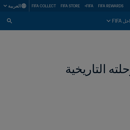
العربية
FIFA COLLECT
FIFA STORE
FIFA+
FIFA REWARDS
خل FIFA
منتخب أفغانستان الموحّد للسيدات يُواصل رحلته التاريخية 