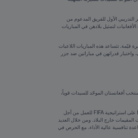
ستُقام المباراتان في أوكلاند، نيوزيلندا، يومي 4 و8 يونيو/حزيران. وستكون هاتان المباراتان بمثابة انطلاقة للمعسكر التدريبي الأول للفريق المدعوم من 
FIFA منذ موافقة مجلس FIFA في أواخر أبريل/نيسان على تعديل لوائح الحوكمة، الذي يمهد الطريق أمام اللاعبات الأفغانيات لتمثيل بلادهن في المباريات 
وقالت بولين هاميل، مدربة منتخب أفغانستان الموحّد للسيدات "في كل مرة يخوض فيها فريقنا مباراة، يكتسبن خبرة قيّمة. تثساعد هذه المباريات اللاعبات 
على زيادة إلمامهن بمستوى المباريات، واكتساب المزيد من الخبرة في فهم متطلبات اللعب على المستوى الدولي، واختبار قدراتهن في مباراتين ضد جزر 
وأضافت حارسة المرمى مونتا مصلح "هدفنا بناء فريق أقوى من أي وقت مضى. لطالما حلمت منذ صغري برؤية منتخب أفغانستان الموحّد للسيدات قوياً، 
وقد حقّق برنامج "اتحاد سيدات أفغانستان" تقدّماً هائلاً منذ تأسيسه في مايو/أيار 2025، عقب موافقة مجلس FIFA على استراتيجية FIFA للعمل من أجل 
كرة القدم الأفغانية للسيدات، والتي سعت إلى توفير فرص لعب آمنة ومنظمة وعالية المستوى للسيدات الأفغانيات المقيمات خارج البلاد. ومن خلال العديد 
من معسكرات اكتشاف المواهب في قارات متعددة، أسّست هاميل ومجموعة من الخبراء المدعومين من FIFA قاعدة تنافسية عالية الأداء، مع الحرص في 