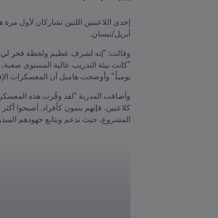
أبريل/نيسان.
يومياً." وأوضحت هاميل أن المعسكرات الإقلي
المشروع، حيث ندعم ونتابع جهودهم المبذولة