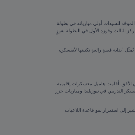
بمرور الوقت، برز فريقٌ متماسك. في أكتوبر/تشرين الأول ونوفمبر/تشرين الثاني 2025، خاض منتخب أفغانستان الموحّد للسيدات أولى مبارياته في بطولة 
FIFA يُوحِّد: سلسلة السيدات 2025 في برشيد، المغرب. بعد خسارته أمام تشاد وتونس في أول مباراتين، حصد المركز الثالث وفوزه الأول في البطولة بفوزٍ 
وقال رئيس FIFA، جياني إنفانتينو، الذي حضر مباراة تونس، للاعبات إن بطولة FIFA يُوحِّد: سلسلة السيدات 2025 تُمثّل "بداية قصةٍ رائعةٍ تكتبنها لأنفسكن، 
ستستمر هذه القصة الملهمة في نيوزيلندا، حيث ستُقام مباريات في جزر كوك، مع وعود بفرص تنافسية رسمية في الأفق. أقامت هاميل معسكرات إقليمية 
في المملكة المتحدة وأستراليا في فبراير/شباط وأبريل/نيسان على التوالي، وأعلنت عن قائمة تضم 23 لاعبة للمعسكر التدريبي في نيوزيلندا ومباريات جزر 
يضم الفريق 21 لاعبة تم استدعاؤهن من بطولة FIFA يُوحِّد: سلسلة السيدات، بالإضافة إلى لاعبتين جديدتين، مما يشير إلى استمرار نمو قاعدة اللاعبات 