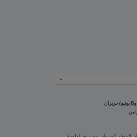
بعد سبعة أشهر من الفوز التاريخي على ليبيا خلال سلسلة FIFA Unites للسيدات 2025™، يُواصل منتخب أفغانستان الموحّد للسيدات مسيرته الملهمة 