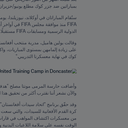
بمباراتين ضد جزر كوك مطلع يونيو/حزيران
الدولية الرسمية ومسابقات FIFA مستقبلًا. ولن تُعتبر مباريات يونيو/حزيران مباريات دولية رسمية. 
كوك في نهاية معسكرنا التدريبي."
والآن نشعر أننا نقترب أكثر من تحقيق هذا ا
الوقت نفسه على سلامة اللاعبات البدنية و