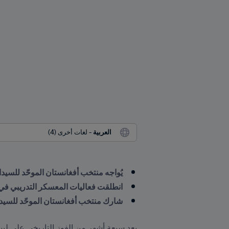
العربية
 - لغات أخرى (4)
يُواجه منتخب أفغانستان الموحّد للسيدات، المدعوم من FIFA، منتخب أوقيانوسيا في أوكلان
انطلقت فعاليات المعسكر التدريبي في مايو/أيار 2025، وقد اختارت المدربة بولين هاميل 
شارك منتخب أفغانستان الموحّد للسيدات في سلسلة FIFA Unites للسيدات 