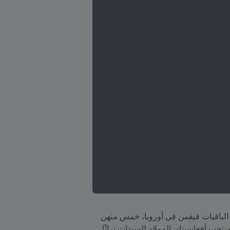
ثلاث عشرة لاعبة من أصل ثلاث وعشرين في تشكيلة هاميل مقيمات في أستراليا، بمن فيهن مصلح ومحمدي. أما الباقيات فيقمن في أوروبا، خمس منهن 
من إنجلترا، واثنتان من إيطاليا، واثنتان من البرتغال، وواحدة من ألمانيا. ورغم توزعهن الجغرافي، تتشارك لاعبات منتخب أفغانستان الموحّد للسيدات تراثًا 