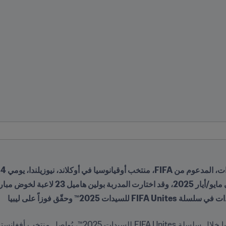
د، نيوزيلندا، يومي 4 و8 يونيو/حزيران
23 لاعبة لخوض مباراتين
2025™ وحقّق فوزاً على ليبيا