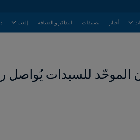
ات
أخبار
تصنيفات
التذاكر و الضيافة
إلعب
دا