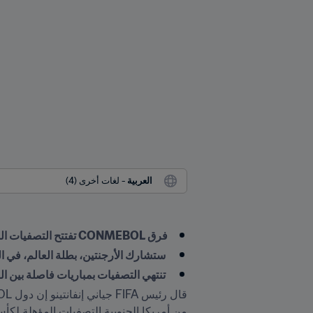
العربية
 - لغات أخرى (4)
فرق CONMEBOL تفتتح التصفيات المؤهلة لكأس العالم FIFA "الأكثر شمولاً والأكبر" حتى الآن، كما يقول جياني إنفانتينو 
 ستشارك الأرجنتين، بطلة العالم، في التصفيات ال
 تنتهي التصفيات بمباريات فاصلة بين الق
من أمريكا الجنوبية التصفيات المؤهلة لكأس العال