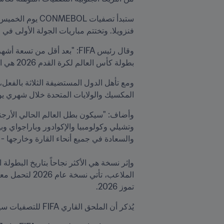
فنزويلا. وتختتم مباريات الجولة الأولى في ا
بطولة كأس العالم لكرة القدم 2026 هي الأكثر شمولاً والأكبر حتى الآن. 
المكسيك والولايات المتحدة خلال شهري يونيو وي
وإثر نسخة هي الأكثر نجاحاً بتاريخ البطولة الكروية ا
تموز 2026.
يُذكر أن الملحق القاري FIFA للتصفيات سيجري في موقع واحد في مارس/آذار 2026، وسيتم بنهايته حسم هوية آخر منتخبين متأهلين للنهائيات.