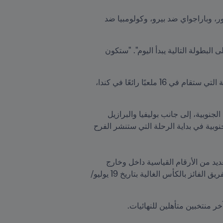
ستبدأ تصفيات CONMEBOL يوم الخميس 7 سبتمبر/أيلول بثلاث مواجهات مثيرة، حيث ستواجه الأرجنتين الإكوادور، وباراجواي ضد بيرو، وكولومبيا ضد 
وقال رئيس FIFA: "بعد أقل من تسعة أشهر من تنظيم أكبر بطولة لكأس العالم FIFA على الإطلاق، فإن الطريق إلى البطولة التالية يبدأ اليوم". "ستكون 
ومع تأهل الدول المستضيفة الثلاثة بالفعل، هناك 45 مكانًا متاحًا للفرق عبر القارات الست لتكون جزءًا من البطولة التي ستقام في 16 ملعبًا رائعًا في كندا، 
وأضاف: "سيكون بطل العالم الحالي الأرجنتين، بقيادة ليونيل ميسي، من بين المنتخبات التي ستبدأ تصفيات أمريكا الجنوبية، إلى جانب بوليفيا والبرازيل 
وتشيلي وكولومبيا والإكوادور وباراجواي وبيرو وأوروغواي وفنزويلا". وأضاف: "أطيب تمنياتي لجميع فرق أمريكا الجنوبية في بداية الرحلة التي ستنشر الفرح 
 وشهدت كسر العديد من الأرقام القياسية داخل وخارج 
الملاعب، تأتي نسخة عام 2026 لتحمل معها 48 منتخباً في النهائيات للمرة الأولى على الإطلاق، وستُعرف هوية الفريق الفائز بالكأس الغالية بتاريخ 19 يوليو/