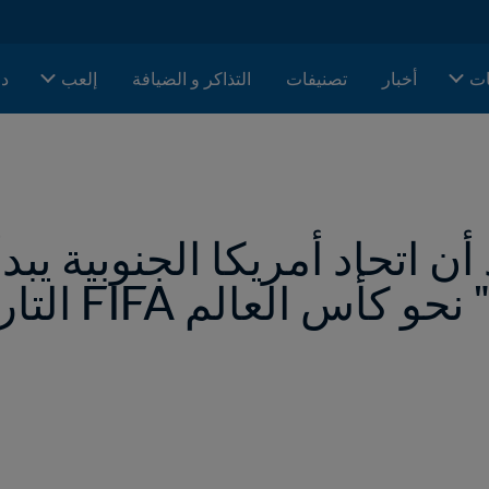
ات
أخبار
تصنيفات
التذاكر و الضيافة
إلعب
دا
لعالم FIFA التاريخية 2026™