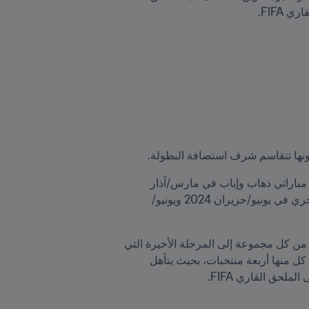
FIFA.
أما المنتخبات الأربعة الأضعف تصنيفاً في الترتيب الدولي لمنتخبات الرجال FIFA/Coca-Cola فسيخوض كل منها مباراتي ذهاب وإياب في مارس/آذار 
2024، بحيث يتأهل الفائز في كل من هاتين المواجهتين الثنائيتين إلى المرحلة الثانية من التصفيات القارية والتي تجري في يونيو/حزيران 2024 ويونيو/
وتنطوي على ست مجموعات تضم كل منها خمسة منتخبات، بحيث يتأهل المنتخبان صاحبا المركزين الأول والثاني من كل مجموعة إلى المرحلة الأخيرة التي 
تدور رحاها في بين سبتمبر/أيلول ونوفمبر/تشرين الثاني 2025. أما المرحلة الأخيرة، فتشمل ثلاث مجموعات تضمّ كل منها أربعة منتخبات، بحيث يتأهل 