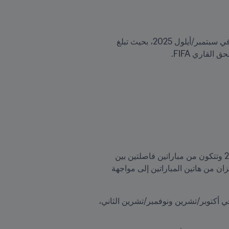
تجري المنافسات المؤهلة بنمط دوري تتواجه فيه كل المنتخبات مع بعضها بمباراتي ذهاب وإياب وتُختتم منافساته في سبتمبر/أيلول 2025، بحيث تبلغ 
ستنطوي التصفيات التمهيدية في أوقيانوسيا على ثلاث مراحل، تجري الأول في موقع واحد في سبتمبر/أيلول 2024 وتتكون من مباراتين فاصلتين بين 
منتخبات القارة الأربعة الأضعف تصنيفاً في الترتيب الدولي لمنتخبات الرجال FIFA/Coca-Cola، بحيث يتأهل الفائزان من هاتين المباراتين إلى مواجهة 
تُقسَم المنتخبات الثمانية في المرحلة الثانية إلى مجموعتين تضمّ كل منها أربعة منتخبات، وتتنافس بنمط الدوري في أكتوبر/تشرين ونوفمبر/تشرين الثاني، 