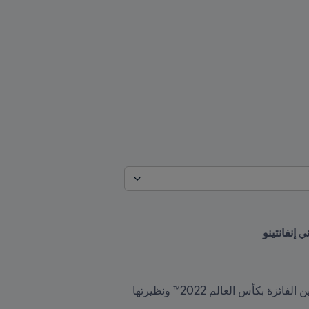
قال رئيس FIFA جياني إنفانتينو إن دول CONMEBOL في "بداية رحلة ستنشر الفرح والسعادة" مع افتتاح الأرجنتين الفائزة بكأس العالم 2022™ ونظيرتها 