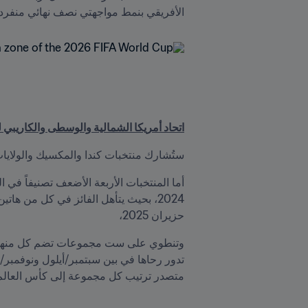
الأفريقي بنمط مواجهتي نصف نهائي منفردتين ف
اتحاد أمريكا الشمالية والوسطى والكاريبي 
ستُشارك منتخبات كندا والمكسيك والولايات المتحدة الأمريكية في كأس العالم 
حزيران 2025،
متصدر ترتيب كل مجموعة إلى كأس العالم FIFA 2026 مباشرة، بينما يتأهل أفضل منتخبين احتلا المركز الثاني إلى الملحق القاري A