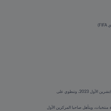
تصفيات مشترَكة لكل من كأس العالم FIFA 2026 وكأس الأمم الآسيوية 2027. تنطلق المرحلة الأولى في أكتوبر/تشرين الأول 2023، وتنطوي على 
التي تدور رحاها بين نوفمبر/تشرين الثاني 2023 ويونيو/حزيران 2024، وتشمل تسع مجموعات تضمّ كل منها أربعة منتخبات، ويتأهل صاحبا المركزين الأول 