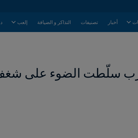
ات
أخبار
تصنيفات
التذاكر و الضيافة
إلعب
دا