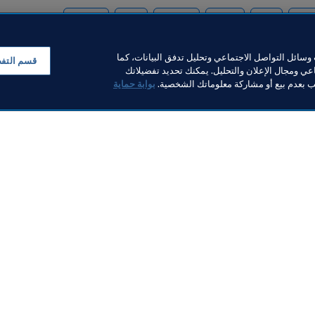
Tunisia
CAF
Algeria
Qatar
AFC
Aust
سائل التواصل الاجتماعي وتحليل تدفق البيانات، كما
قسم التف
ي ومجال الإعلان والتحليل. يمكنك تحديد تفضيلاتك
لب بعدم بيع أو مشاركة معلوماتك الشخصية.
بوابة حماية
خبار
بار
ر والوثائق
FI
FIFA M
ف