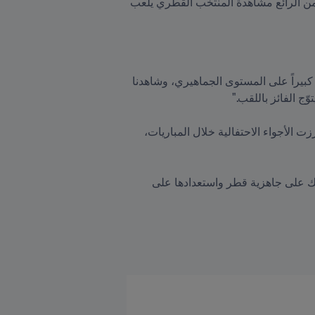
وتابع "شهدت منافسات البطولة أداءًا رائعاً لكلا المنتخبين، ونحن على موعد مع مباراة ترتفع فيها وتيرة المنافسة. من الرائع مشاهدة المنتخب القطري يلعب 
وأعرب كاهيل عن إعجابه بحماس الجماهير والشغف الكبير بكرة القدم في المنطقة. وقال: "حققت البطولة نجاحاً كبيراً على المستوى الجماهيري، وشاهدنا 
وأضاف "الفعاليات والأنشطة الثقافية والترفيهية التي انطلقت في محيط الاستادات التي استضافات المباريات، عززت الأجواء الاحتفالية خلال المباريات، 
وختم كاهيل "حققّت بطولة كأس العرب نجاحاً لافتاً وسلطت الضوء على شغف شعوب المنطقة بكرة القدم، وكذلك على جاهزية قطر واستعدادها على 