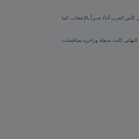
وقال النجم الأسترالي، الذي أمضى ثماني سنوات ضمن صفوف إيفرتون الإنجليزي "قّدمت المنتخبات المشاركة في كأس العرب أداءً جديراً بالإعجاب، كما 
وأضاف "امتلأت المدرجات بالمشجعين الذين تمتعوا بعروض كروية استثنائية. ولا شك أن المباريات في الدور نصف النهائي كانت مذهلة وزاخرة بمنافسات 