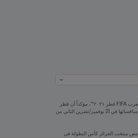
أشاد تيم كاهيل، نجم الكرة الأسترالية وسفير برنامج إرث قطر، بالمستوى الرفيع للمنتخبات المشاركة في كأس العرب FIFA قطر ٢٠٢١™، مؤكداً أن قطر 
أثبتت من خلال التنظيم الناجح للبطولة على جاهزية مثالية لاستضافة النسخة المقبلة من كأس العالم التي تنطلق منافساتها في 21 نوفمبر/تشرين الثاني من 
وحضر كاهيل العديد من مباريات كأس العرب التي شهدت مشاركة 16 منتخباً من أنحاء العالم العربي، وتوقّع أن يقتنص منتخب الجزائر كأس البطولة في 