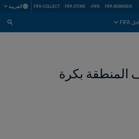
العربية
FIFA COLLECT
FIFA STORE
FIFA+
FIFA REWARDS
خل FIFA
كاهيل: كأس العرب سلّطت الضوء على شغف المنطقة بكرة 