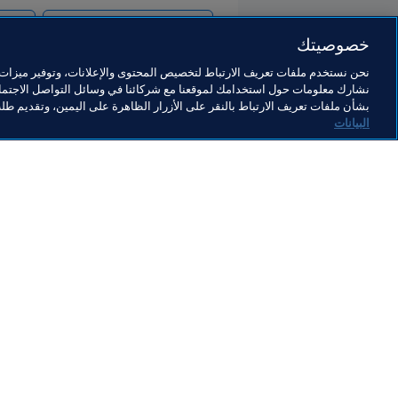
كأس العرب FIFA قطر ٢٠٢١™
ralia
خصوصيتك
نحن نستخدم ملفات تعريف الارتباط لتخصيص المحتوى والإعلانات، وتوفير ميزات و
نشارك معلومات حول استخدامك لموقعنا مع شركائنا في وسائل التواصل الاجتماع
بشأن ملفات تعريف الارتباط بالنقر على الأزرار الظاهرة على اليمين، وتقديم ط
البيانات
ما يقوم به FIFA
كل الأ
الشؤون القانونية
كل الأخ
نظام الانتقالات
التقاري
كرة القدم للسيدات
مؤسسة FA
تطوير كرة القدم
useum
الابتكار
الوظائ
تطوير المواهب