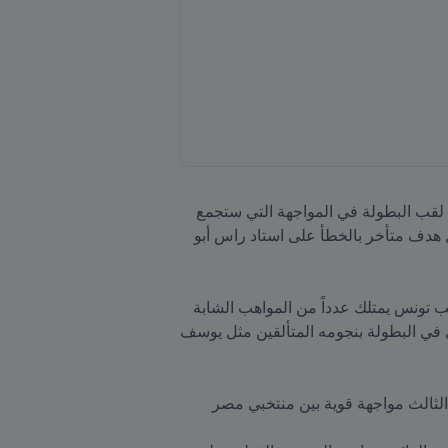
ويرى كاهيل أن الجزائر التي تغلبت على قطر بنتيجة 2-1 في نصف النهائي مساء الأربعاء، هي الأوفر حظاً في حمل لقب البطولة في المواجهة التي ستجمع 
محاربي الصحراء مع منتخب تونس في المباراة النهائية السبت، بعد فوز نسور قرطاج على مصر بنتيجة 1-0، بفضل هدف متأخر بالخطأ على استاد راس أبو 
وتابع "أتوقع فوز الجزائر بالكأس، ولكن في نفس الوقت علينا الاستعداد لمباراة مثيرة في ختام المنافسات، فمنتخب تونس يمتلك عدداً من المواهب الشابة 
اللامعة بمن فيهم حنبعل المجبري المحترف في صفوف نادي مانشستر يونايتد، كما أثبت منتخب الجزائر أنه الأقوى في البطولة بنجومه المتألقين مثل يوسف 
وتوقّع كاهيل، الذي يشغل حالياً منصب رئيس الشؤون الرياضية في أكاديمية أسباير، أن تشهد مباراة تحديد المركز الثالث مواجهة قوية بين منتخبي مصر 