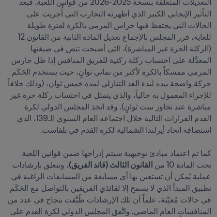
التعديلات المتعلقة بنسخة 2025-2026 من قوانين اللعبة. فبعد 
التأثير الإيجابي الكبير الذي أظهرته التجارب التي أُجريت على 
الحالات التي يحتفظ فيها حراس المرمى بالكرة لفترة طويلة 
للغاية، قرر المجلس بالإجماع تعديل المادة الثانية من القانون 12 
(الركلة الحرة غير المباشرة)، التي أصبحت تنص في صيغتها 
المعدَّلة على احتساب ركلة ركنية للفريق المنافس إذا ظل حارس 
المرمى ممسكاً بالكرة لأكثر من ثماني ثوانٍ، حيث يستخدم الحَكَم 
حركة واضحة بيده لبدء العد التنازلي لمدة خمس ثوان، (وذلك خلافاً 
للإجراء المعمول به حالياً، والذي يتمثل في احتساب ركلة حرة غير 
مباشرة عند تجاوز ست ثوانٍ). وقد اتخذ المجلس الدولي لكرة 
القدم القرارات التالية خلال اجتماعه العام السنوي الـ139، الذي 
كما تم اعتماد مبادئ توجيهية سيتم إدراجها ضمن قوانين اللعبة 
تحت المادة 10 من 
القانون الثالث (قائد الفريق)
، وتتعلق بإرشادات 
عملية يُمكن أن تستعين بها أي مسابقة من المسابقات الراغبة في 
تطبيق المبدأ الذي لا يسمح إلا لقائدَي الفريقين بالتواصل مع الحَكَم 
في حالات مُعيَّنة، علماً أن تلك الإرشادات طُبِّقت بنجاح في عدد من 
المنافسات العام الماضي. واتَّفق المجلس الدولي لكرة القدم على 