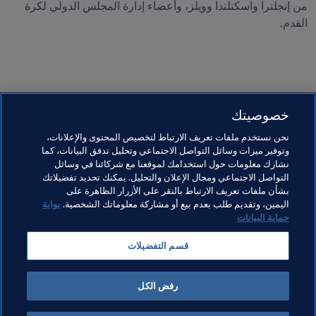
من إنجلترا واسكتلندا وويلز، وأعضاء إدارة المجلس الدولي لكرة 
خصوصيتك
مواضيع مرتبطة
نحن نستخدم ملفات تعريف الارتباط لتخصيص المحتوى والإعلانات،
وتوفير ميزات وسائل التواصل الاجتماعي وتحليل تدفق البيانات، كما
الابتكار
التحكيم
المنظمة
المنظمة
نشارك معلومات حول استخدامك لموقعنا مع شركائنا في وسائل
التواصل الاجتماعي ومجال الإعلان والتحليل. يمكنك تحديد تفضيلاتك
بشأن ملفات تعريف الارتباط بالنقر على الأزرار الظاهرة على
Scotland
England
UEFA
Northern Ireland
اليمين، وتقديم طلب بعدم بيع أو مشاركة معلوماتك الشخصية.
بوابة
حماية البيانات
Wales
قسم التفضيلات
رفض الكل