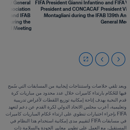
retary General 
FIFA President Gianni Infantino and FIFA V
ll Association 
President and CONCACAF President Vict
wood and IFAB 
Montagliani during the IFAB 139th Annu
ud during the 
General Meet
neral Meeting 
وبعد تلقي خلاصات واستنتاجات إيجابية من المسابقات التي سُمح 
فيها للحُكام بارتداء كاميرات خلال عدد محدود من مباريات كرة 
قدم النخبة بهدف إتاحة إمكانية توزيع اللقطات لأغراض تدريبية 
وتعليمية، أعرب مجلس الاتحاد الدولي لكرة القدم عن دعم لتعهد 
FIFA بإجراء اختبارات تنطوي على ارتداء حُكام المباريات كاميرات 
في مسابقات FIFA لتقييم مدى إمكانية استخدام هذا النظام في 
المستقبل، مع العمل على تطوير معايير الجودة والسلامة ذات 