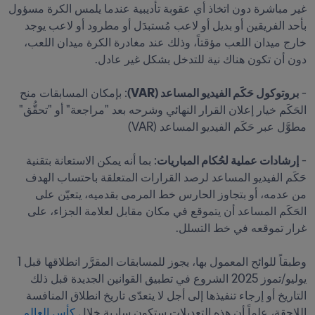
غير مباشرة دون اتخاذ أي عقوبة تأديبية عندما يلمس الكرة مسؤول 
بأحد الفريقين أو بديل أو لاعب مُستبدَل أو مطرود أو لاعب يوجد 
خارج ميدان اللعب مؤقتاً، وذلك عند مغادرة الكرة ميدان اللعب، 
- 
بروتوكول حَكَم الفيديو المساعد (VAR)
: بإمكان المسابقات منح 
الحَكَم خيار إعلان القرار النهائي وشرحه بعد "مراجعة" أو "تحقُّق" 
- 
إرشادات عملية لحُكام المباريات
: بما أنه يمكن الاستعانة بتقنية 
حَكَم الفيديو المساعد لرصد القرارات المتعلقة باحتساب الهدف 
من عدمه، أو بتجاوز الحارس خط المرمى بقدميه، يتعيّن على 
الحَكَم المساعد أن يتموقع في مكان مقابل لعلامة الجزاء، على 
وطبقاً للوائح المعمول بها، يجوز للمسابقات المقرَّر انطلاقها قبل 1 
يوليو/تموز 2025 الشروع في تطبيق القوانين الجديدة قبل ذلك 
التاريخ أو إرجاء تنفيذها إلى أجل لا يتعدّى تاريخ انطلاق المنافسة 
اللاحقة، علماً أن هذه التعديلات ستكون سارية خلال 
كأس العالم 