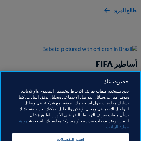
طالع المزيد
أساطير FIFA
تجمع أساطير FIFA بين كبار اللاعبين والمدربين السابقين 
خصوصيتك
في كرة القدم للرجال والسيدات لتعزيز ودعم كرة القدم 
نحن نستخدم ملفات تعريف الارتباط لتخصيص المحتوى والإعلانات،
ومهمتها الأوسع حول العالم.
وتوفير ميزات وسائل التواصل الاجتماعي وتحليل تدفق البيانات، كما
نشارك معلومات حول استخدامك لموقعنا مع شركائنا في وسائل
طالع المزيد
التواصل الاجتماعي ومجال الإعلان والتحليل. يمكنك تحديد تفضيلاتك
بشأن ملفات تعريف الارتباط بالنقر على الأزرار الظاهرة على
اليمين، وتقديم طلب بعدم بيع أو مشاركة معلوماتك الشخصية.
بوابة
حماية البيانات
قسم التفضيلات