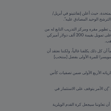
FIFA 203™ المقرّر إقامتها في المملكة المتحدة، حيث أعلن إنفانتينو في أبريل/
 الترشح الوحيد المصادق عليه".
وعلى المدى القريب، يُركِّز اتحاد ويلز لكرة القدم على تحسين البنية التحتية وتعزيز الفرص المتاحة، حيث عمل على تطوير مقره ومركز التدريب التابع له من 
، بينما شهد هذا العام المصادقة على تمويل بقيمة 200 ألف دولار أميركي 
وقال جونز في هذا الصدد: "نعتقد أننا ماضون في طريق التقدم، حيث نجري تغييرات هائلة على صعيد الحوكمة، علماً أن كل ذلك يكلفنا غالياً، ولكننا نعتقد أن 
الأمر يستحق إنفاق كل تلك الأموال. فإذا أردنا إلقاء نظرة على ما نقوم به، سنُدرك أننا ذاهبون الأسبوع المقبل إلى سويسرا للمرة الأولى بفضل [منتخب] 
وفي المقابل، بعد غياب المنتخب الويلزي للرجال عن كأس الأمم الأوروبية 2024، حقق المنتخب سبع نقاط في مبارياته الأربع الأولى ضمن تصفيات كأس 
وأضاف الرئيس جونز، الذي يشارك في إدارة اتحاد ويلز لكرة القدم منذ حصوله على مقعد في المجلس عام 2014: "إن الأمر يتوقف على الاستثمار في 
من جهته، ختم الرئيس إنفانتينو بالقول: "بفضل رؤية الرئيس جونز البنَّاءة وخبرته الواسعة وحبه للعبة، أنا متأكد من أن تعاوننا سيجعل كرة القدم الويلزية 