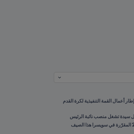
التقى رئيس FIFA جياني إنفانتينو برئيس اتحاد ويلز لكرة القدم المنتخب حديثاً مايك جونز خلال اجتماع جرى في إطار أعمال القمة التنفيذية لكرة القدم 
أول سيدة تشغل منصب نائبة الرئيس