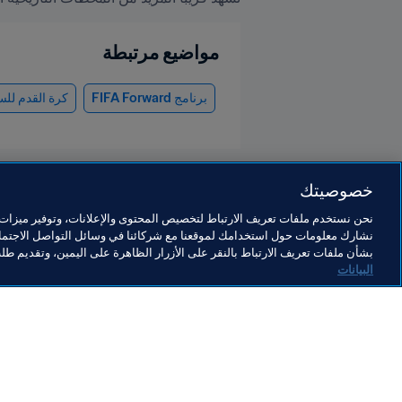
مواضيع مرتبطة
برنامج FIFA Forward
كرة القدم لل
خصوصيتك
نحن نستخدم ملفات تعريف الارتباط لتخصيص المحتوى والإعلانات، وتوفير ميزات و
نشارك معلومات حول استخدامك لموقعنا مع شركائنا في وسائل التواصل الاجتماع
الرئيس
بشأن ملفات تعريف الارتباط بالنقر على الأزرار الظاهرة على اليمين، وتقديم ط
البيانات
الرئيس
ال
الرئيس
ال
إض