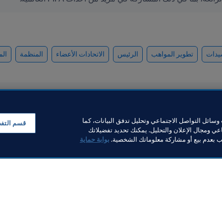
سيدات
تطوير المواهب
الرئيس
الاتحادات الأعضاء
المنظمة
الم
سائل التواصل الاجتماعي وتحليل تدفق البيانات، كما
قسم التف
ي ومجال الإعلان والتحليل. يمكنك تحديد تفضيلاتك
لب بعدم بيع أو مشاركة معلوماتك الشخصية.
بوابة حماية
منظمة
المنظمة
برازيل تفتتح مركزين إقليميين
قيادة IFA
افيين للتطوير الفني بدعم من
وإيجابياً في الع
صندوق إرث كأس العالم FIFA
الرباط