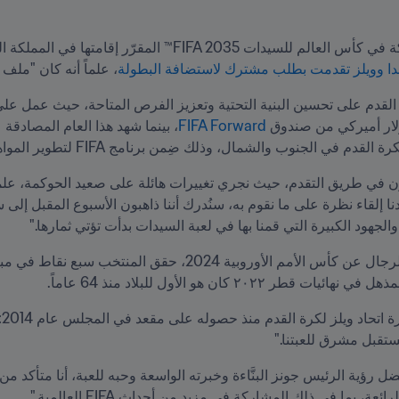
ويشمل هذا التطلع للمستقبل حلم المشاركة في كأس العالم للسيدات 5
تلندا وويلز تقدمت بطلب مشترك لاستضافة البطولة
، علماً أنه كان "ملف
 FIFA Forward
لقدم في الجنوب والشمال، وذلك ضِمن برنامج FIFA لتطوير المواهب.
الجهود الكبيرة التي قمنا بها في لعبة السيدات بدأت تؤتي ثمارها."
قبل مشرق للعبتنا."
، بما في ذلك المشاركة في مزيد من أحداث FIFA العالمية."