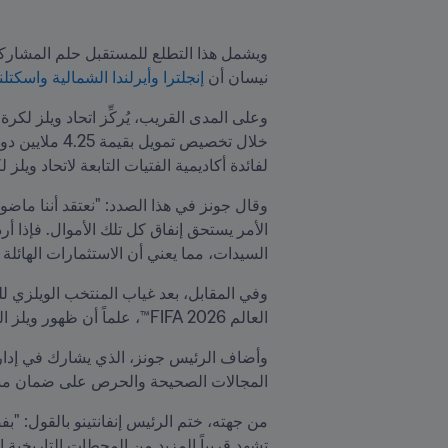
نيسان أن 
إنجلترا وأيرلندا الشمالية واسك
خلال تخصيص تمويل بقيمة 4.25 ملايين دولار أميركي من صندوق
لفائدة أكاديمية الفتيات التابعة لاتحاد ويلز لكرة ا
السيدات، مما يعني أن الاستثمارات الهائلة و
العالم 2026 FIFA™، علماً أن ظهور ويلز المذهل في نهائيات قطر ٢٠٢٢ كان هو الأول للبلاد منذ 64 عاماً.
المجالات الصحيحة والحرص على ضمان مست
تشهد قريباً المزيد من المحطات التاريخية الرائعة