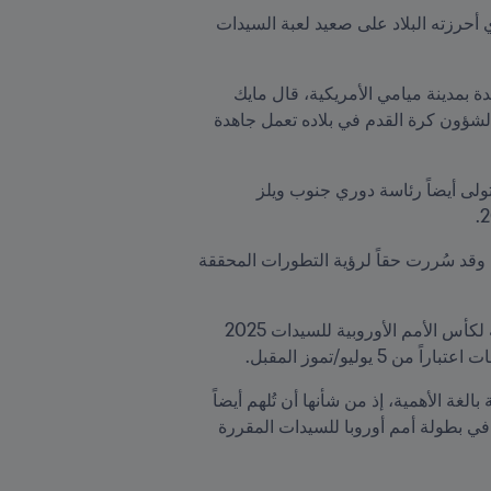
أشاد رئيس FIFA جياني إنفانتينو بالوتيرة "النشطة" لتطوّر كرة القدم الويلزية، مُشدداً بشكل خاص على التقدم الذي أحرزته البلاد على صعيد لعبة السيدات 
وفي أعقاب لقائه مع الرئيس إنفانتينو خلال أعمال الندوة الثالثة من القمة التنفيذية لكرة القدم 2025 FIFA المنعقدة بمدينة ميامي الأمريكية، قال مايك 
جونز، الذي فاز برئاسة اتحاد بلاده في 18 يونيو/حزيران 2025 بعد عام من شغل المنصب مؤقتاً، إن الهيئة الناظمة لشؤون كرة القدم في بلاده تعمل جاهدة 
ويُعد انتخاب غايل باول باعتبارها أول سيدة تشغل منصب نائبة الرئيس من بين هذه الإنجازات غير المسبوقة، إذ ستتولى أيضاً رئاسة دوري جنوب ويلز 
وبهذه المناسبة، قال الرئيس إنفانتينو: "شهدت كرة القدم في ويلز محطات مفعمة بالحيوية خلال السنوات الأخيرة، وقد سُررت حقاً لرؤية التطورات المحققة 
وقد جاء انتخاب جونز بينما يستعد المنتخب الويلزي للسيدات لخوض أول بطولة كبرى في تاريخه، وذلك عقب تأهله لكأس الأمم الأوروبية للسيدات 2025 
يو/تموز المقبل.
وقال إنفانتينو: "إن انتخاب غايل باول باعتبارها أول سيدة تشغل منصب نائبة رئيس اتحاد ويلز لكرة القدم يُعد محطة بالغة الأهمية، إذ من شأنها أن تُلهم أيضاً 
المزيد من السيدات الويلزيات للمشاركة في إدارة شؤون كرة القدم، وذلك على غرار الظهور التاريخي الأول للبلاد في بطولة أمم أوروبا للسيدات المقررة 