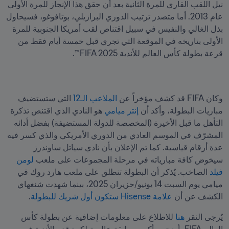
نيل اللقب القاري للمرة الثانية بعد أن حقق هذا الإنجاز للمرة الأولى 
عام 2013. أما متصدر ترتيب الدوري البرازيلي، بوتافوغو، فسيحاول 
بذل الغالي والنفيس في سبيل اقتناص لقب أمريكا الجنوبية للمرة 
الأولى بتاريخه في الموقعة التي تجري قبل خمسة أيام فقط من 
قرعة بطولة كأس العالم للأندية FIFA 2025™.
وكان FIFA قد كشف مؤخراً عن 
الملاعب الـ12
 التي ستستضيف 
مباريات البطولة، وأكد أن 
إنتر ميامي
 هو النادي الذي اقتنص تذكرة 
التأهل ما قبل الأخيرة (المخصصة للدولة المستضيفة) بفضل أدائه 
المشرّف في الموسم العادي من الدوري الأمريكي والذي كسر فيه 
عدة أرقام قياسية. كما تم الإعلان بأن نادي سياتل ساوندرز 
سيخوض كافة مبارياته في مرحلة المجموعات على ملعب 
لومن 
فيلد
 الصاخب. يُذكر أن البطولة تنطلق على ملعب هارد روك في 
ميامي يوم السبت 14 يونيو/حزيران 2025، بينما شهدت شنغهاي 
الكشف عن أن 
علامة Hisense ستكون أول شريك للبطولة
. 
يُرجى النقر 
هنا
 للاطلاع على معلومات إضافية عن بطولة كأس 