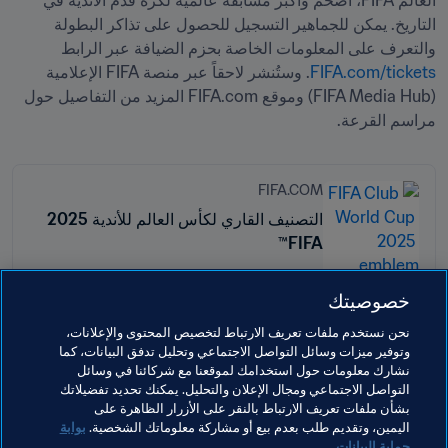
العالم FIFA، أضخم وأكبر مسابقة عالمية لكرة قدم الأندية في 
التاريخ. يمكن للجماهير التسجيل للحصول على تذاكر البطولة 
والتعرف على المعلومات الخاصة بحزم الضيافة عبر الرابط 
FIFA.com/tickets
. وستُنشر لاحقاً عبر منصة FIFA الإعلامية 
(FIFA Media Hub) وموقع FIFA.com المزيد من التفاصيل حول 
مراسم القرعة.
FIFA.COM
التصنيف القاري لكأس العالم للأندية 2025
FIFA™
خصوصيتك
نحن نستخدم ملفات تعريف الارتباط لتخصيص المحتوى والإعلانات،
وتوفير ميزات وسائل التواصل الاجتماعي وتحليل تدفق البيانات، كما
مواضيع مرتبطة
نشارك معلومات حول استخدامك لموقعنا مع شركائنا في وسائل
التواصل الاجتماعي ومجال الإعلان والتحليل. يمكنك تحديد تفضيلاتك
بشأن ملفات تعريف الارتباط بالنقر على الأزرار الظاهرة على
المنظمة
المنظمة
USA
Concacaf
اليمين، وتقديم طلب بعدم بيع أو مشاركة معلوماتك الشخصية.
بوابة
حماية البيانات