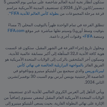
ستكون أنظار نخبة أندية العالم شاخصة على ميامي يوم الخميس 5 
ديسمبر/كانون الأول 2024 إذ تستضيف المدينة الأمريكية مراسم 
قرعة مرحلة المجموعات من 
بطولة كأس العالم للأندية FIFA™
تنطلق القرعة في تمام الواحدة ظهراً بالتوقيت المحلي (7 مساءً 
بتوقيت وسط أوروبا) وسيتم نقلها مباشرة عبر موقع 
FIFA.com
ومنصة 
FIFA+
وبحلول تاريخ إجراء القرعة في الشهر المقبل، ستكون قد حُسمت 
هوية كافة الأندية الـ32 المتأهلة إلى أكبر مسابقة عالمية للأندية، 
وسيكون آخر الملتحقين بالركب إلى الولايات المتحدة الأمريكية هو 
الفريق الفائز 
بالمواجهة البرازيلية الخالصة في نهائي كأس 
ليبرتادوريس
 والذي سيجمع بين أتليتيكو مينيرو وبوتافوغو في 
العاصمة الأرجنتينية بوينس آيرس يوم السبت 30 نوفمبر/تشرين 
الثاني 2024.
ويأتي التأهل إلى العرس الكروي العالمي للأندية الذي تستضيفه 
الولايات المتحدة الأمريكية العام المقبل ليضفي مستوى إضافياً من 
الإثارة على نهائي البطولة القارية، بحيث يسعى أتليتيكو مينيرو إلى 