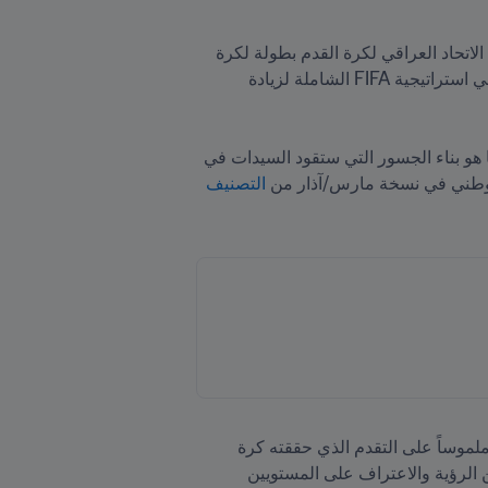
شهد يوليو/تموز 2023 بداية حقبة جديدة لكرة القدم للسيدات في العراق. فبمساعدة برنامج FIFA Forward، نظمّ الاتحاد العراقي لكرة القدم بطولة لكرة 
الصالات شارك فيها 140 لاعبةً من عشرة فرق في مدينة دهوك. لكن هذا الحدث التاريخي كان مجرّد خطوة أولى في استراتيجية FIFA الشاملة لزيادة 
وقالت الدكتورة رشا طالب، عضوة اللجنة التنفيذية للاتحاد العراقي لكرة القدم "لقد بدأنا بكرة الصالات، لكن هدفنا هو بناء الجسور التي ستقود السيدات في 
التصنيف 
وقالت مهاجمة المنتخب الوطني سارة سرهنك "إن دخول العراق في التصنيف بالمركز 172، كان حدثاً مهماً ودليلاً ملموساً على التقدم الذي حققته كرة 
القدم للسيدات في بلادنا. يمتلك العراق الآن مكاناً على خريطة كرة القدم للسيدات. وهذا التصنيف يمنحه المزيد من الرؤية والاعتراف على المستويين 