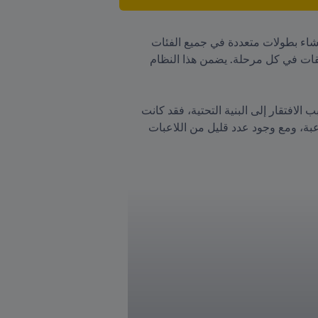
على أية حال، لم يدخر الاتحاد العراقي لكرة القدم أي جهد في تطوير اللعبة. وعلى وجه الخصوص، فقد كان وراء إنشاء بطولات متعددة في جميع الفئات 
العمرية. وأوضحت الدكتورة رشا طالب "خلال هذه الفترة الانتقالية، قمنا بوضع نظام تحكم إلكتروني لإدارة المسابقات في كل مرحلة. يضمن هذا النظام 
ونظراً لعدم رغبة العديد من النساء العراقيات في لعب كرة القدم - أو حتى عدم قدرتهن - لأسباب لوجستية أو بسبب الافتقار إلى البنية التحتية، فقد كانت 
كرة الصالات بمثابة بديل لهن منذ فترة طويلة. وعلى الرغم من وجود جسور بين كرة الصالات وكرة القدم من 11 لاعبة، ومع وجود عدد قليل من اللاعبات 