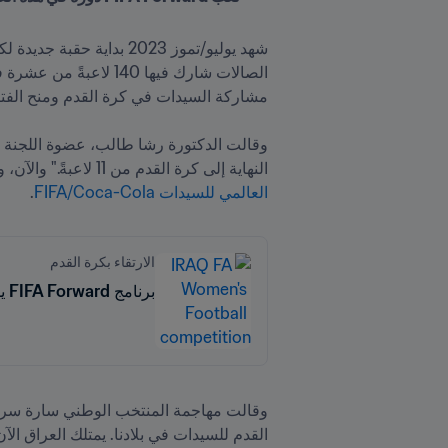
النهاية إلى كرة القدم من 11 لاعبةً." والآن، وبعد أقل من عام، تم تحقيق هذا الهدف، كما يتضح من إدراج المنتخب الوطني في نسخة مارس/آذار من 
العالمي للسيدات FIFA/Coca-Cola
.
الارتقاء بكرة القدم
برنامج FIFA Forward يمول كرة القدم للصالات النسائية في العراق