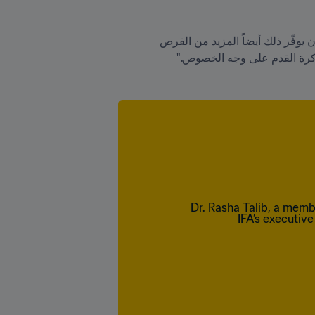
وتتابع قائلة "سوف يحفز ذلك الناس على دعمنا ويشجع المزيد من الفتيات والسيدات على لعب كرة القدم. يُمكن أن يوفّر ذلك أيضاً المزيد من الفرص 
 وكرة القدم على وجه الخصوص."