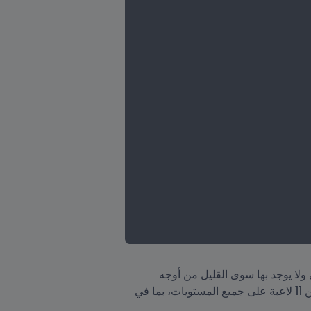
وأوضحت الدكتورة طالب "تختلف كرة الصالات وكرة القدم المكونة من 11 لاعبةً بشكل كبير في العديد من النواحي ولا يوجد بها سوى القليل من أوجه 
التشابه. تهدف خطتنا الإستراتيجية الحالية إلى التمييز بين لاعبات كرة الصالات ونظيراتهن ممن يلعبن كرة القدم من 11 لاعبة على جميع المستويات، بما في 