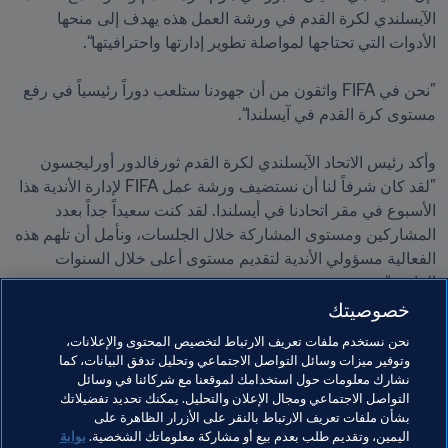
الآيسلندي لكرة القدم في ورشة العمل هذه يهدف إلى منحها 
”نحن في FIFA واثقون من أن جهودنا ستلعب دوراً رئيسياً في رفع 
وأكد رئيس الاتحاد الآيسلندي لكرة القدم ثورفالدور أورليجسون 
”لقد كان شرفاً لنا أن نستضيف ورشة عمل FIFA لإدارة الأندية هذا 
الأسبوع في مقر اتحادنا في أيسلندا. لقد كنت سعيداً جداً بعدد 
المشاركين ومستوى المشاركة خلال الجلسات، ونأمل أن تلهم هذه 
الفعالية مسؤولي الأندية لتقديم مستوى أعلى خلال السنوات 
القادمة“.
خصوصيتك
مواضيع مرتبطة
نحن نستخدم ملفات تعريف الارتباط لتخصيص المحتوى والإعلانات،
وتوفير ميزات وسائل التواصل الاجتماعي وتحليل تدفق البيانات، كما
نشارك معلومات حول استخدامك لموقعنا مع شركائنا في وسائل
كرة القدم للسيدات
القانوني
الاتحادات الأعضاء
التواصل الاجتماعي ومجال الإعلان والتحليل. يمكنك تحديد تفضيلاتك
بشأن ملفات تعريف الارتباط بالنقر على الأزرار الظاهرة على
المنظمة
Iceland
UEFA
اليمين، وتقديم طلب بعدم بيع أو مشاركة معلوماتك الشخصية.
بوابة