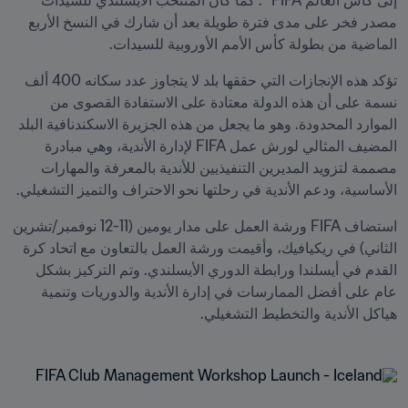
إلى كأس العالم FIFA™. كما كان المنتخب الأيسلندي للسيدات 
مصدر فخر على مدى فترة طويلة بعد أن شارك في النسخ الأربع 
الماضية من بطولة كأس الأمم الأوروبية للسيدات.
تؤكد هذه الإنجازات التي حققها بلد لا يتجاوز عدد سكانه 400 ألف 
نسمة على أن هذه الدولة معتادة على الاستفادة القصوى من 
الموارد المحدودة. وهو ما يجعل من هذه الجزيرة الاسكندنافية البلد 
المضيف المثالي لورش عمل FIFA لإدارة الأندية، وهي مبادرة 
مصممة لتزويد المديرين التنفيذيين للأندية بالمعرفة والمهارات 
الأساسية، ودعم الأندية في رحلتها نحو الاحتراف والتميز التشغيلي.
استضاف FIFA ورشة العمل على مدار يومين (11-12 نوفمبر/تشرين 
الثاني) في ريكيافيك، وأقيمت ورشة العمل بالتعاون مع اتحاد كرة 
القدم في أيسلندا ورابطة الدوري الأيسلندي. وتم التركيز بشكل 
عام على أفضل الممارسات في إدارة الأندية والدوريات وتنمية 
هياكل الأندية والتخطيط التشغيلي.