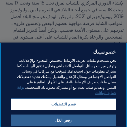
لإنشاء الدوري المركزي للشباب لفرق تحت 15 سنة وتحت 17 سنة 
وتحت 18 سنة في جميع أنحاء البلاد في الفترة ما بين يوليو/تموز 
2019 ويونيو/حزيران 2021. ولم يكن الهدف هو منح البلاد أفضل 
المواهب الشابة فرصة مواجهة بعضهم البعض وتحسين ظروف 
تدريبهم على مستوى الأندية فحسب، ولكن أيضاً لتعزيز اهتمام 
المشجعين والرعاة بكرة القدم للشباب على أعلى مستوى في 
بولندا.
خصوصيتك
مواضيع مرتبطة
نحن نستخدم ملفات تعريف الارتباط لتخصيص المحتوى والإعلانات،
وتوفير ميزات وسائل التواصل الاجتماعي وتحليل تدفق البيانات، كما
نشارك معلومات حول استخدامك لموقعنا مع شركائنا في وسائل
برنامج FIFA Forward
المنظمة
Netherlands
التواصل الاجتماعي ومجال الإعلان والتحليل. يمكنك تحديد تفضيلاتك
بشأن ملفات تعريف الارتباط بالنقر على الأزرار الظاهرة على
Poland
Lithuania
UEFA
اليمين، وتقديم طلب بعدم بيع أو مشاركة معلوماتك الشخصية.
بوابة
حماية البيانات
قسم التفضيلات
رفض الكل