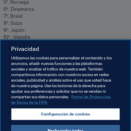
5º. Noruega

6º. Dinamarca

7º. Brasil

8º. Suiza

9º. Japón

10º . Islandia

11º. Portugal

Privacidad
12º. RP China
Utilizamos las cookies para personalizar el contenido y los
anuncios, añadir nuevas funciones a las plataformas
Temas relacionados
sociales y analizar el tráfico de nuestra web. También
compartimos información con nuestros socios en redes
sociales, publicidad y análisis sobre el uso que usted hace
Brazil
China PR
Denmark
France
de nuestra página. Use los botones de la derecha para
ajustar sus preferencias y solicitar que no se vendan ni
Alemania
Iceland
Japan
Norway
compartan sus datos personales.
Portal de Protección
de Datos de la FIFA
Portugal
Sweden
Switzerland
USA
Configuración de cookies
AFC
UEFA
Concacaf
CONMEBOL
Rechazarlas todas