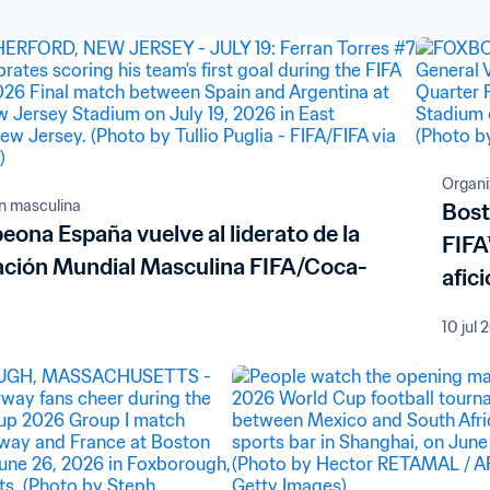
Organi
ón masculina
Bost
ona España vuelve al liderato de la
FIFA
cación Mundial Masculina FIFA/Coca-
afic
recu
10 jul