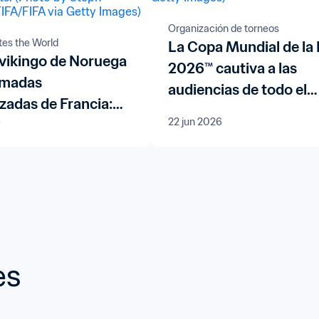
Organización de torneos
tes the World
La Copa Mundial de la
 vikingo de Noruega
2026™ cautiva a las
almadas
audiencias de todo el
zadas de Francia:
mundo
6
22 jun 2026
pos de aficionados y
idioma en la Copa
 de la FIFA 2026™
es