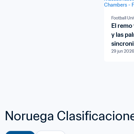
Football Uni
El remo
y las p
sincroni
29 jun 202
dos gru
un solo 
Mundial
Noruega Clasificacion