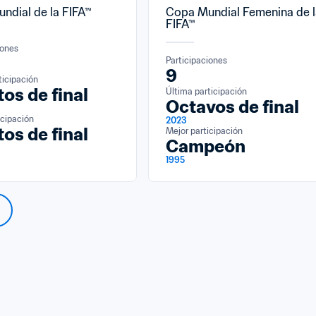
ndial de la FIFA™
Copa Mundial Femenina de l
FIFA™
iones
Participaciones
9
ticipación
os de final
Última participación
Octavos de final
icipación
2023
os de final
Mejor participación
Campeón
1995