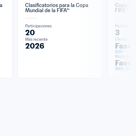
a 
Clasificatorios para la Copa 
Copa Mun
Mundial de la FIFA™
FIFA™
Participaciones
Participaci
20
3
Más reciente
Última parti
2026
Fase 
2019
Mejor partic
Fase 
1989, 1993,