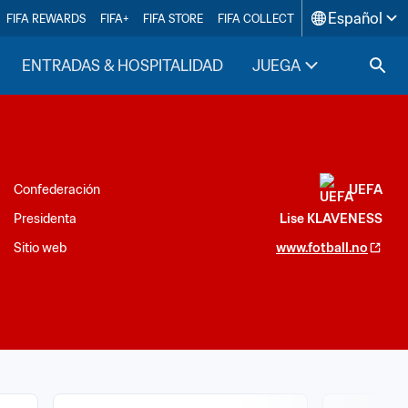
Español
FIFA REWARDS
FIFA+
FIFA STORE
FIFA COLLECT
ENTRADAS & HOSPITALIDAD
JUEGA
INSIDE F
Confederación
UEFA
Presidenta
Lise KLAVENESS
Sitio web
www.fotball.no