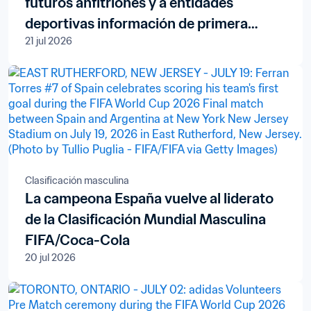
futuros anfitriones y a entidades
deportivas información de primera
21 jul 2026
mano sobre la organización de la Copa
Mundial de la FIFA™
Clasificación masculina
La campeona España vuelve al liderato
de la Clasificación Mundial Masculina
FIFA/Coca-Cola
20 jul 2026