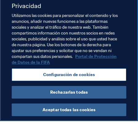
Privacidad
Argentina
Australia
Brazil
Canada
Utilizamos las cookies para personalizar el contenido y los
China PR
Colombia
Denmark
Fiji
anuncios, añadir nuevas funciones a las plataformas
sociales y analizar el tráfico de nuestra web. También
France
Honduras
Iraq
Japan
compartimos información con nuestros socios en redes
sociales, publicidad y análisis sobre el uso que usted hace
Korea Republic
México
New Zealand
de nuestra página. Use los botones de la derecha para
ajustar sus preferencias y solicitar que no se vendan ni
Nigeria
Portugal
Sweden
USA
compartan sus datos personales.
Portal de Protección
de Datos de la FIFA
Zimbabwe
CAF
AFC
UEFA
OFC
Configuración de cookies
CONMEBOL
Rechazarlas todas
Aceptar todas las cookies