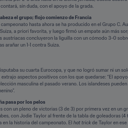
 contará, sin duda, con el apoyo de la grada.
abeza el grupo; flojo comienzo de Francia
 campeonato hasta ahora se ha producido en el Grupo C. Aust
a Suiza, a priori favorita, y luego firmó un empate aún más s
s austriacas concluyeron la liguilla con un cómodo 3-0 sobre
s arañar un 1-1 contra Suiza.
putaba su cuarta Eurocopa, y que no logró sumar ni un solo pu
 extrajo aspectos positivos con los que quedarse: “El apoy
selección masculina el pasado verano. Los islandeses pueden
menino”.
ña pasa por los pelos
ubes, con Jodie Taylor al frente de la tabla de goleadoras (4
a en la historia del campeonato. El 
hat trick
 de Taylor en ese 