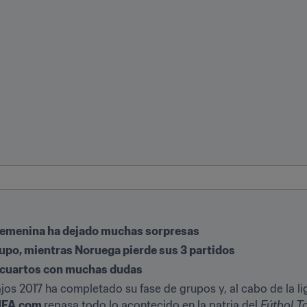
 Femenina ha dejado muchas sorpresas
upo, mientras Noruega pierde sus 3 partidos 
 a cuartos con muchas dudas
s 2017 ha completado su fase de grupos y, al cabo de la lig
IFA.com 
repasa todo lo acontecido en la patria del 
Fútbol To