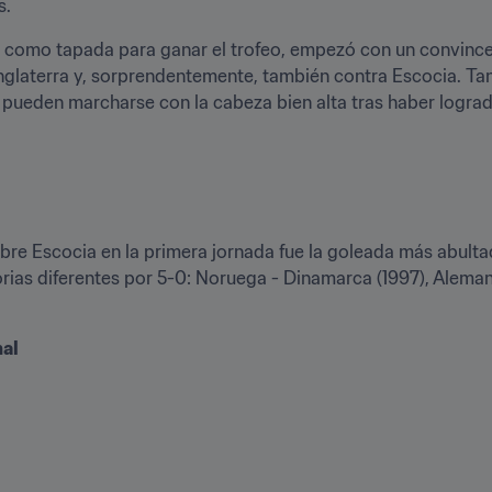
s.
 como tapada para ganar el trofeo, empezó con un convincent
Inglaterra y, sorprendentemente, también contra Escocia. Ta
ueden marcharse con la cabeza bien alta tras haber logrado
obre Escocia en la primera jornada fue la goleada más abultada
ias diferentes por 5-0: Noruega - Dinamarca (1997), Alemania
nal