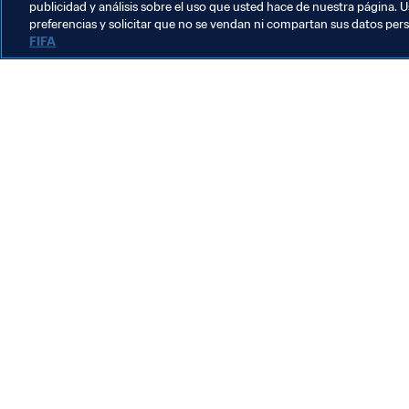
publicidad y análisis sobre el uso que usted hace de nuestra página. U
preferencias y solicitar que no se vendan ni compartan sus datos per
FIFA
La labor de la FIFA
Legal
Sistema de traspasos
Fútbol femenino
Promoción del fútbol
Innovación
Desarrollo del talento
Organización de los torneos
Sostenibilidad
Derechos humanos y lucha contra la discriminación
Salud y atención médica