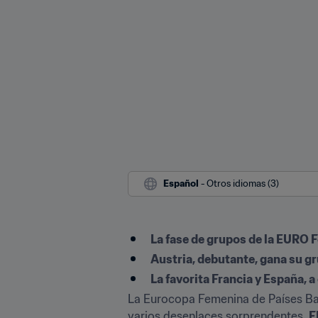
Español
 - Otros idiomas (3)
La fase de grupos de la EURO
Austria, debutante, gana su gr
La favorita Francia y España,
La Eurocopa Femenina de Países Bajo
varios desenlaces sorprendentes. 
F