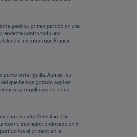
ria ganó su primer partido en una 
orprendente contra toda una 
 Islandia, mientras que Francia 
nto en la liguilla. Aun así, su 
o del que hemos gozado aquí en 
 estar muy orgullosos de cómo 
Inglaterra concluyó la fase de grupos con un pleno de victorias (3 de 3) por primera vez en un gran campeonato femenino. Las 
 tantos) y tras haber endosado un 6-
partido fue el primero en la 