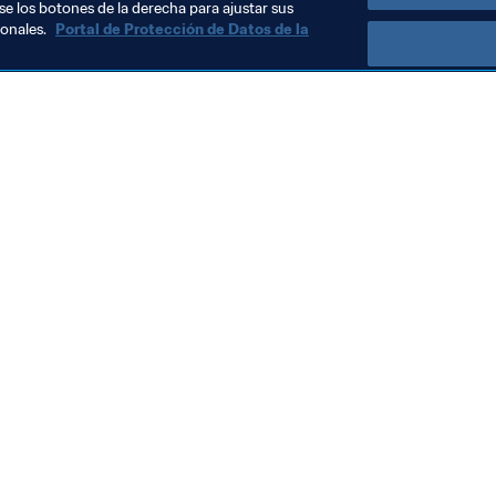
se los botones de la derecha para ajustar sus
sonales.
Portal de Protección de Datos de la
Visite también
Todos los temas y las noticias relacionadas con FIFA
Reportes y documentos
Fundación FIFA
FIFA Museum
Trabaja con nosotros