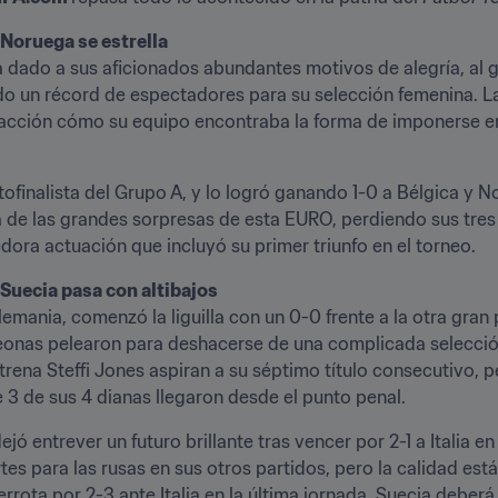
 Noruega se estrella
a dado a sus aficionados abundantes motivos de alegría, al 
do un récord de espectadores para su selección femenina. L
facción cómo su equipo encontraba la forma de imponerse en
tofinalista del Grupo A, y lo logró ganando 1-0 a Bélgica y 
de las grandes sorpresas de esta EURO, perdiendo sus tres p
ora actuación que incluyó su primer triunfo en el torneo.
Suecia pasa con altibajos
mania, comenzó la liguilla con un 0-0 frente a la otra gran p
onas pelearon para deshacerse de una complicada selección 
rena Steffi Jones aspiran a su séptimo título consecutivo, p
 3 de sus 4 dianas llegaron desde el punto penal.
jó entrever un futuro brillante tras vencer por 2-1 a Italia e
s para las rusas en sus otros partidos, pero la calidad está 
rrota por 2-3 ante Italia en la última jornada, Suecia deberá