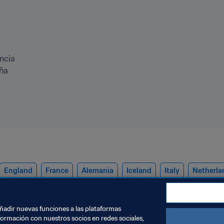
ncia

ña
England
France
Alemania
Iceland
Italy
Netherla
Sweden
Switzerland
UEFA
añadir nuevas funciones a las plataformas
formación con nuestros socios en redes sociales,