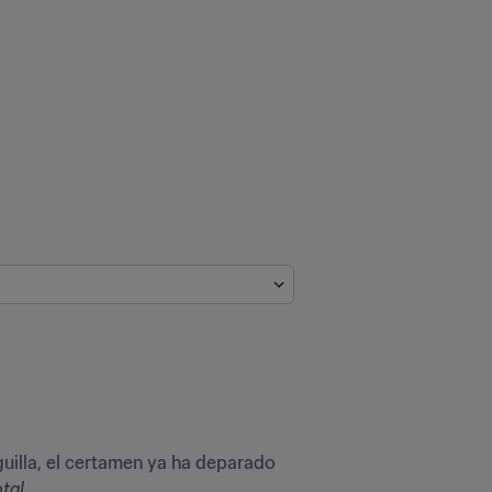
uilla, el certamen ya ha deparado 
tal
.