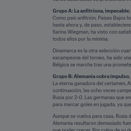
Grupo A: La anfitriona, impecable;
Como país anfitrión, Países Bajos h
hasta ahora y, de paso, establecien
Sarina Wiegman, ha visto con satis
todos ellos por la mínima.
Dinamarca es la otra selección cuar
excampeona del torneo, ha sido una 
Bélgica se marcha tras una prometed
Grupo B: Alemania cobra impulso, 
La eterna ganadora del certamen, Ale
continuación, las ocho veces campe
Rusia por 2-0. Las germanas que ent
para marcar goles en jugada, ya que
Aunque se vuelva para casa, Rusia de
Alemania resultaron demasiado fuerte
que poder crecer. Por culpa de su de