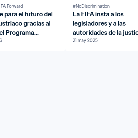
IFA Forward
#NoDiscrimination 
 para el futuro del
La FIFA insta a los
ustriaco gracias al
legisladores y a las
el Programa
autoridades de la justi
6
21 may 2025
 de la FIFA
penal a castigar el rac
en el fútbol