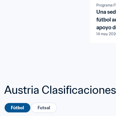
Programa F
Una sede
fútbol a
apoyo d
14 may 202
Forward
Austria Clasificaciones
Fútbol
Futsal