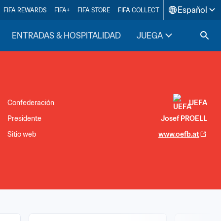
Español
FIFA REWARDS
FIFA+
FIFA STORE
FIFA COLLECT
ENTRADAS & HOSPITALIDAD
JUEGA
INSIDE F
Confederación
UEFA
Presidente
Josef PROELL
Sitio web
www.oefb.at