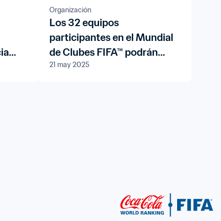
Organización
Los 32 equipos
participantes en el Mundial
cia
de Clubes FIFA™ podrán
21 may 2025
ismo
fichar jugadores para el
torneo gracias al nuevo
periodo de inscripción