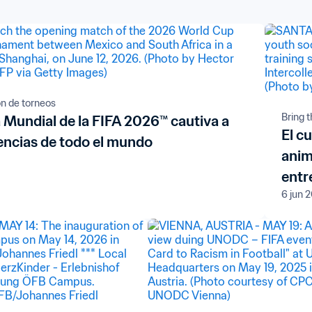
n de torneos
Bring 
 Mundial de la FIFA 2026™ cautiva a
El c
iencias de todo el mundo
anim
entr
6 jun 