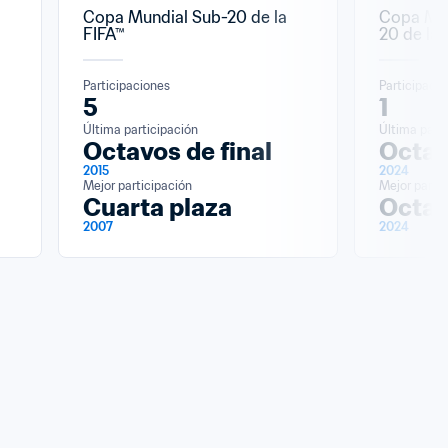
Copa Mundial Sub-20 de la 
Copa Mun
FIFA™
20 de la 
Participaciones
Participaci
5
1
Última participación
Última parti
Octavos de final
Octav
2015
2024
Mejor participación
Mejor partic
Cuarta plaza
Octav
2007
2024