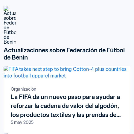
Actualizaciones sobre Federación de Fútbol 
de Benín
Organización
La FIFA da un nuevo paso para ayudar a
reforzar la cadena de valor del algodón,
los productos textiles y las prendas de
5 may 2025
vestir en los países del grupo de los
Cuatro del Algodón+