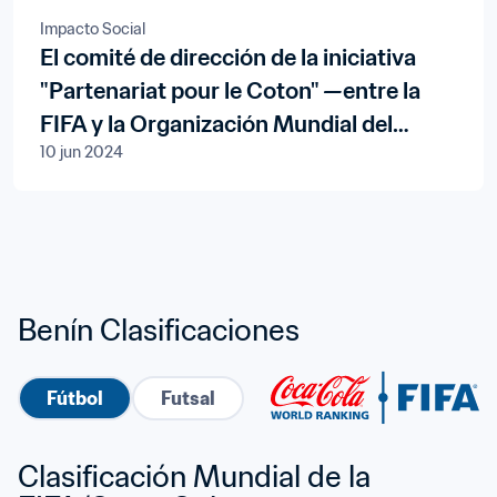
Impacto Social
El comité de dirección de la iniciativa
"Partenariat pour le Coton" —entre la
FIFA y la Organización Mundial del
10 jun 2024
Comercio (OMC)— se reúne en Benín
Benín Clasificaciones
Fútbol
Futsal
Clasificación Mundial de la 