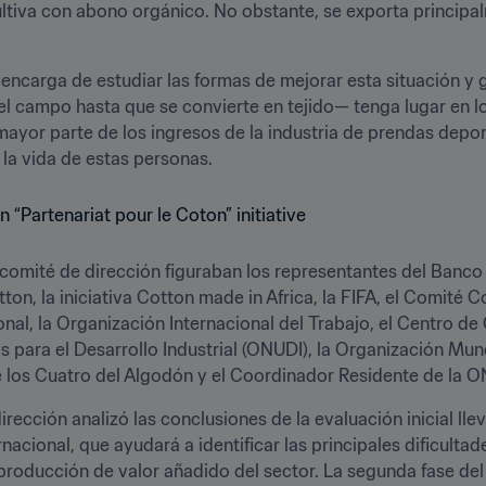
 cultiva con abono orgánico. No obstante, se exporta princip
e encarga de estudiar las formas de mejorar esta situación y
l campo hasta que se convierte en tejido— tenga lugar en lo
or parte de los ingresos de la industria de prendas deportiva
la vida de estas personas.
l comité de dirección figuraban los representantes del Banco
on, la iniciativa Cotton made in Africa, la FIFA, el Comité Co
nal, la Organización Internacional del Trabajo, el Centro de 
 para el Desarrollo Industrial (ONUDI), la Organización Mun
los Cuatro del Algodón y el Coordinador Residente de la O
irección analizó las conclusiones de la evaluación inicial ll
cional, que ayudará a identificar las principales dificultade
producción de valor añadido del sector. La segunda fase del 