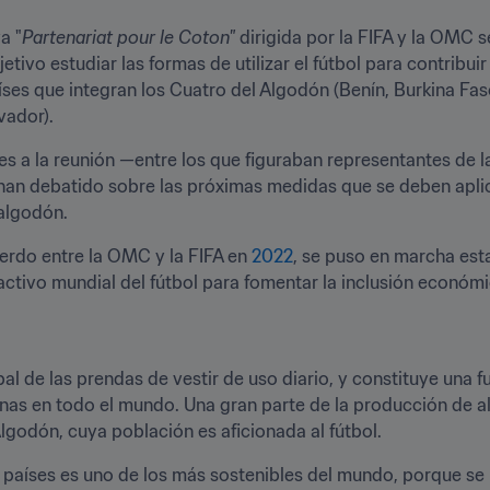
a "
Partenariat pour le Coton"
 dirigida por la FIFA y la OMC s
etivo estudiar las formas de utilizar el fútbol para contribui
países que integran los Cuatro del Algodón (Benín, Burkina Fa
vador).
tes a la reunión —entre los que figuraban representantes de 
han debatido sobre las próximas medidas que se deben aplica
algodón.
erdo entre la OMC y la FIFA en 
2022
, se puso en marcha esta 
activo mundial del fútbol para fomentar la inclusión económic
l de las prendas de vestir de uso diario, y constituye una f
nas en todo el mundo. Una gran parte de la producción de alg
lgodón, cuya población es aficionada al fútbol.
países es uno de los más sostenibles del mundo, porque se r