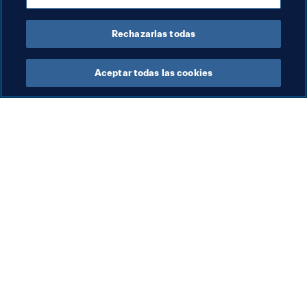
Rechazarlas todas
Última actualización
:
miércoles, 25 de marzo de 2026, 
18:28
Aceptar todas las cookies
La labor de la FIFA
Visite también
Legal
Todos los temas y las 
noticias relacionadas con 
Sistema de traspasos
FIFA
Fútbol femenino
Reportes y documentos
Promoción del fútbol
Fundación FIFA
Innovación
FIFA Museum
Desarrollo del talento
Trabaja con nosotros
Organización de los 