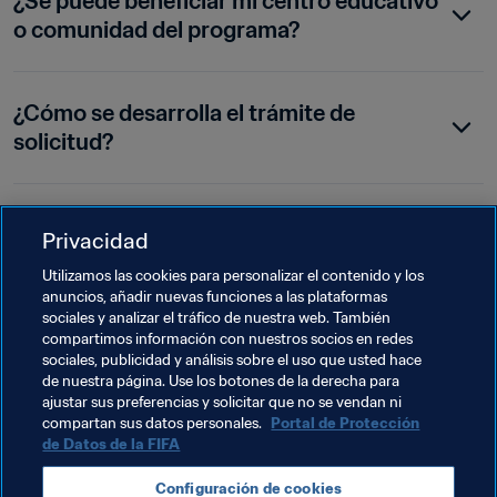
¿Se puede beneficiar mi centro educativo 
o comunidad del programa?
¿Cómo se desarrolla el trámite de 
solicitud?
¿Qué precio tiene adscribirse al 
Privacidad
programa?
Utilizamos las cookies para personalizar el contenido y los
anuncios, añadir nuevas funciones a las plataformas
sociales y analizar el tráfico de nuestra web. También
¿Cómo puedo participar?
compartimos información con nuestros socios en redes
sociales, publicidad y análisis sobre el uso que usted hace
de nuestra página. Use los botones de la derecha para
ajustar sus preferencias y solicitar que no se vendan ni
¿Con quién puedo ponerme en contacto?
compartan sus datos personales.
Portal de Protección
de Datos de la FIFA
Configuración de cookies