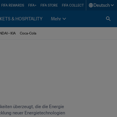
Deutsch
FIFA REWARDS
FIFA+
FIFA STORE
FIFA COLLECT
KETS & HOSPITALITY
Mehr
DAI • KIA
Coca-Cola
eiten überzeugt, die die Energie 
cklung neuer Energietechnologien 