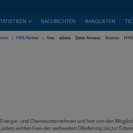
STATISTIKEN
NACHRICHTEN
RANGLISTEN
TIC
ieren
FIFA Partner
Visa
adidas
Qatar Airways
Aramco
HYUN
s Energie- und Chemieunternehmen und fest von den Möglichk
 jedem achten Fass der weltweiten Öllieferung bis zur Entwi