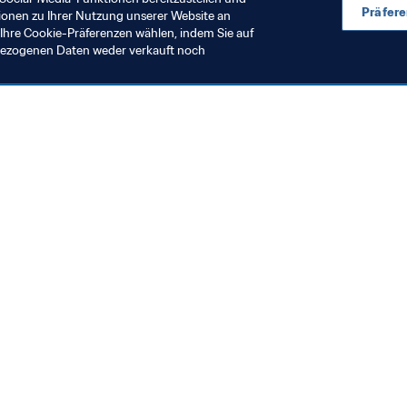
Präfer
ionen zu Ihrer Nutzung unserer Website an
Ihre Cookie-Präferenzen wählen, indem Sie auf
nbezogenen Daten weder verkauft noch
en Sie auch
chrichten und Themen
e und Dokumente
ftung
seum
& Karriere