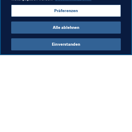
Präferenzen
Alle ablehnen
FIFA Forward
Einverstanden
FIFA Forward
FIFA-Forward-Programm
Org