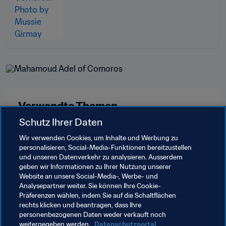
Verwandte Themen
Schutz Ihrer Daten
FIFA Forward
Mitgliedsverbände
Wir verwenden Cookies, um Inhalte und Werbung zu
personalisieren, Social-Media-Funktionen bereitzustellen
Organisation
Angola
CAF
Mozambique
und unseren Datenverkehr zu analysieren. Ausserdem
geben wir Informationen zu Ihrer Nutzung unserer
South Africa
Eswatini
Botswana
Comoros
Website an unsere Social-Media-, Werbe- und
Analysepartner weiter. Sie können Ihre Cookie-
Kenya
Zimbabwe
Zambia
Namibia
Präferenzen wählen, indem Sie auf die Schaltflächen
rechts klicken und beantragen, dass Ihre
Seychelles
Lesotho
personenbezogenen Daten weder verkauft noch
weitergegeben werden.
Datenschutzportal