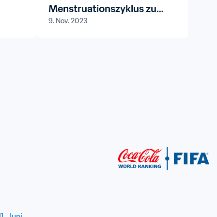
Menstruationszyklus zu
9. Nov. 2023
thematisieren und
enttabuisieren“
1. Juni
.