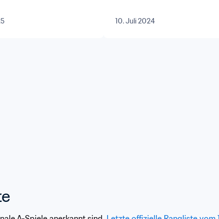
25
10. Juli 2024
te
tionale A-Spiele anerkannt sind. 
Letzte offizielle Rangliste vom 1