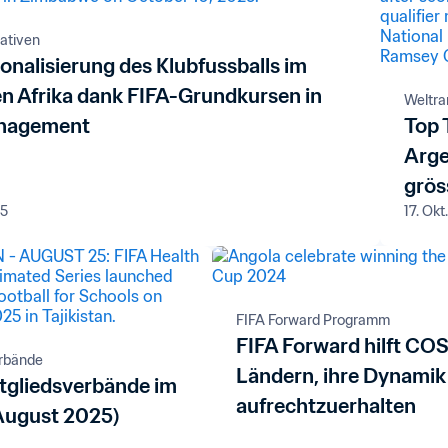
iativen
onalisierung des Klubfussballs im
en Afrika dank FIFA-Grundkursen in
Weltra
nagement
Top 
Arge
grös
25
17. Okt
FIFA Forward Programm
FIFA Forward hilft CO
erbände
Ländern, ihre Dynamik
tgliedsverbände im
aufrechtzuerhalten
August 2025)