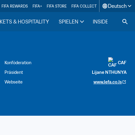
Deutsch
FIFA REWARDS
FIFA+
FIFA STORE
FIFA COLLECT
KETS & HOSPITALITY
SPIELEN
INSIDE FIFA
Konföderation
CAF
Präsident
Lijane NTHUNYA
Webseite
www.lefa.co.ls