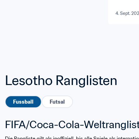
4. Sept. 20
Lesotho Ranglisten
Fussball
Futsal
FIFA/Coca-Cola-Weltranglis
Die Rangliste gilt als inoffiziell, bis alle Spiele als interna