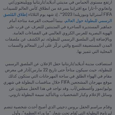
ارتفع مستوى الحماس في مدينتي أديلايد/تارنتانيا وويلينغتون/تي 
وانغانوي-أ-تارا مع اقترابنا بسرعة من انطلاق كأس العالم للسيدات 
FIFA أستراليا ونيوزيلندا 2023™، إذ شهد يوم الثلاثاء 
إطلاق المُلصق 
الرسمي للبطولة حول العالم
، بينما أصبحت الفرصة متاحة أمام 
جماهير المستديرة الساحرة في المدينتين للتعرف عن قرب على 
الهوية البصرية للعرس الكروي العالمي في الفضاءات العامة. 
وبالإضافة إلى الملصق الرسمي للبطولة، تم الكشف عن ملصقات 
المدن المستضيفة التسع والتي تركّز على أبرز المعالم والسمات 
استضافت مدينة أديلايد/تارنتانيا حفل الإعلان عن الملصق الرسمي 
للبطولة، حيث سيكون متاحاً حتى تاريخ 22 مارس/آذار في معرض 
مقام في الهواء الطلق في ساحة المهرجانات التي ستكون كذلك 
موقع مهرجان المشجعين FIFA خلال منافسات البطولة في شهري 
يوليو/تموز وأغسطس/آب. وقد تواجد في هذا الحفل ممثلون عن 
وقدّم مراسم الحفل بروس دجيتي الذي أصبح أحدث شخصية تنضم 
لبرنامج البطولة التي تُقام تحت شعار "ما وراء العظمة"، وأول 