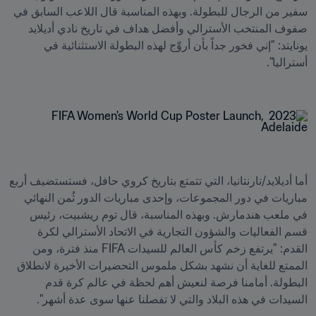
سفير من الرجال للبطولة. وبهذه المناسبة قال اللاعب السابق في 
صفوف المنتخب الأسترالي وأفضل هداف في تاريخ نادي أديلايد 
يونايتد: "إني فخور جداً بأن أروِّج لهذه البطولة الاستثنائية في 
أما أديلايد/تارنتانيا، التي تتمتع بتاريخ كروي حافل، فستستضيف أربع 
مباريات في دور المجموعات، وإحدى مباريات الدور ثُمن النهائي 
في ملعب هندمارش. وبهذه المناسبة، قال توم ريشبيت، رئيس 
قسم الفعاليات والشؤون التجارية في الاتحاد الأسترالي لكرة 
القدم: "يرتفع زخم كأس العالم للسيدات FIFA منذ فترة، ومن 
الممتع للغاية أن نشهد بشكل ملموس التحضيرات الأخيرة لانطلاق 
البطولة. أمامنا فرصة لنعيش أهم لحظة في عالم كرة قدم 