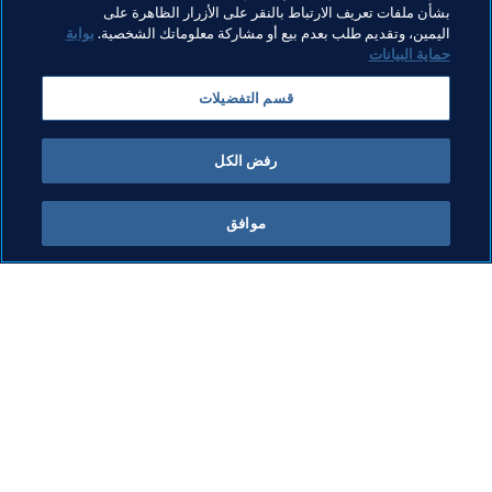
بشأن ملفات تعريف الارتباط بالنقر على الأزرار الظاهرة على
مواضيع مرتبطة
اليمين، وتقديم طلب بعدم بيع أو مشاركة معلوماتك الشخصية.
بوابة
حماية البيانات
كأس العالم للسيدات أستراليا ونيوزيلاندا 2023 FIFA™
قسم التفضيلات
OFC
New Zealand
AFC
Australia
UEFA
رفض الكل
موافق
ما يقوم به FIFA
كل الأخبار
الشؤون القانونية
كل الأخبار
نظام الانتقالات
التقارير والوثائق
كرة القدم للسيدات
مؤسسة FIFA