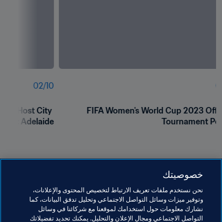
02
/
10
0
3™ Host City 
FIFA Women's World Cup 2023 Offici
oster: Adelaide
Tournament Pos
خصوصيتك
نحن نستخدم ملفات تعريف الارتباط لتخصيص المحتوى والإعلانات،
وتوفير ميزات وسائل التواصل الاجتماعي وتحليل تدفق البيانات، كما
نشارك معلومات حول استخدامك لموقعنا مع شركائنا في وسائل
التواصل الاجتماعي ومجال الإعلان والتحليل. يمكنك تحديد تفضيلاتك