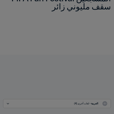
سقف مليوني زائر
العربية
 - لغات أخرى (4)