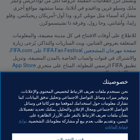
وتشمل أبرز الفعاليات المقبلة عروضاً لكل من لوداكريس وكيلر 
مايك وسيلو غرين ودافيدو في أتلانتا، بينما ستشهد مواقع أخرى 
مشاركة أسماء مثل موتلي كرو، وذا أول-أمريكان ريجيكتس، وفلو 
رايدا، وأشانتي، وجا رول، وفرقة ذا تشينسموكرز.
للاطلاع على أوقات الافتتاح في كل مدينة مضيفة، والمعلومات 
المتعلقة بعروض الفنانين، وبث المباريات والتذاكر، يُرجى زيارة 
صفحة مهرجان المشجعين FIFA Fan Festival على FIFA.com
، 
والاشتراك في قنوات واتساب الخاصة بالمدن المضيفة، وتنزيل 
تطبيق FIFA الرسمي للبطولة، المتاح على متجري 
App Store
و
Google Play
.
خصوصيتك
مواضيع مرتبطة
نحن نستخدم ملفات تعريف الارتباط لتخصيص المحتوى والإعلانات،
وتوفير ميزات وسائل التواصل الاجتماعي وتحليل تدفق البيانات، كما
نشارك معلومات حول استخدامك لموقعنا مع شركائنا في وسائل
كأس العالم 2026 FIFA™
Mexico
Concacaf
التواصل الاجتماعي ومجال الإعلان والتحليل. يمكنك تحديد تفضيلاتك
بشأن ملفات تعريف الارتباط بالنقر على الأزرار الظاهرة على
Canada
USA
اليمين، وتقديم طلب بعدم بيع أو مشاركة معلوماتك الشخصية.
بوابة
حماية البيانات
قسم التفضيلات