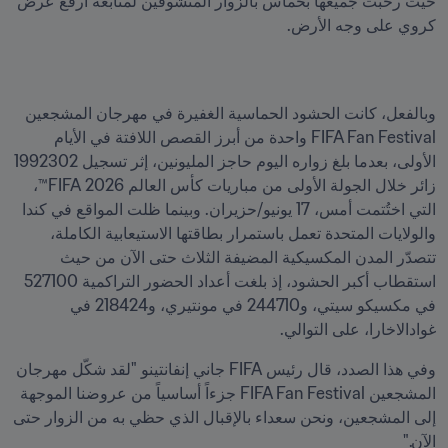
حيث رحّبت جميعها بحماس بالزوار المتشوقين لمتابعة أرفع عرض 
كروي على وجه الأرض.
وبالفعل، كانت الحشود الحماسية الغفيرة في مهرجان المشجعين 
FIFA Fan Festival واحدة من أبرز القصص اللافتة في الأيام 
الأولى، بعدما بلغ زواره اليوم حاجز المليونين، إثر تسجيل 1992302 
زائر خلال الجولة الأولى من مباريات كأس العالم 2026 FIFA™، 
التي اختُتمت أمس، 17 يونيو/حزيران. وبينما ظلت المواقع في كندا 
والولايات المتحدة تعمل باستمرار بطاقتها الاستيعابية الكاملة، 
تتصدّر المدن المكسيكية المضيفة الثلاث حتى الآن من حيث 
استقطاب أكبر الحشود، إذ بلغت أعداد الحضور التراكمية 527100 
في مكسيكو سيتي، و244710 في مونتيري، و218424 في 
غوادالاخارا، على التوالي.
وفي هذا الصدد، قال رئيس FIFA جاني إنفانتينو "لقد شكّل مهرجان 
المشجعين FIFA Fan Festival جزءاً أساسياً من عروضنا الموجهة 
إلى المشجعين، ونحن سعداء بالإقبال الذي حظي به من الزوار حتى 
الآن."