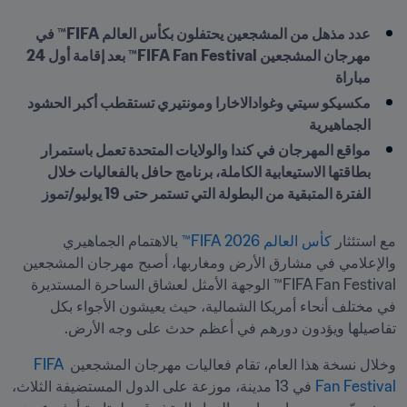
عدد مذهل من المشجعين يحتفلون بكأس العالم FIFA™ في 
مهرجان المشجعين FIFA Fan Festival™ بعد إقامة أول 24 
مباراة
مكسيكو سيتي وغوادالاخارا ومونتيري تستقطب أكبر الحشود 
الجماهيرية
مواقع المهرجان في كندا والولايات المتحدة تعمل باستمرار 
بطاقتها الاستيعابية الكاملة، برنامج حافل بالفعاليات خلال 
الفترة المتبقية من البطولة التي تستمر حتى 19 يوليو/تموز
مع استئثار 
كأس العالم 2026 FIFA™
 بالاهتمام الجماهيري 
والإعلامي في مشارق الأرض ومغاربها، أصبح مهرجان المشجعين 
FIFA Fan Festival™ الوجهة الأمثل لعشاق الساحرة المستديرة 
في مختلف أنحاء أمريكا الشمالية، حيث يعيشون الأجواء بكل 
تفاصيلها ويؤدون دورهم في أعظم حدث على وجه الأرض.
وخلال نسخة هذا العام، تقام فعاليات مهرجان المشجعين 
FIFA 
Fan Festival
 في 13 مدينة، موزعة على الدول المستضيفة الثلاث، 