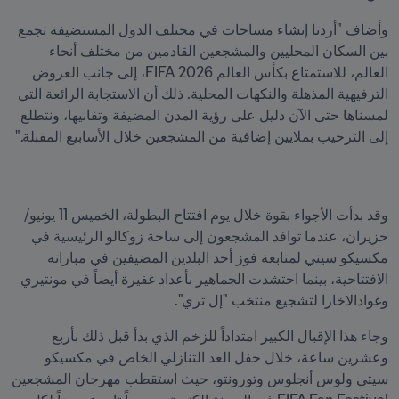
وأضاف "أردنا إنشاء مساحات في مختلف الدول المستضيفة تجمع 
بين السكان المحليين والمشجعين القادمين من مختلف أنحاء 
العالم، للاستمتاع بكأس العالم 2026 FIFA، إلى جانب العروض 
الترفيهية المذهلة والنكهات المحلية. ذلك أن الاستجابة الرائعة التي 
لمسناها حتى الآن دليل على رؤية المدن المضيفة وتفانيها، ونتطلع 
إلى الترحيب بملايين إضافية من المشجعين خلال الأسابيع المقبلة."
وقد بدأت الأجواء بقوة خلال يوم افتتاح البطولة، الخميس 11 يونيو/
حزيران، عندما توافد المشجعون إلى ساحة زوكالو الرئيسية في 
مكسيكو سيتي لمتابعة فوز أحد البلدين المضيفين في مباراته 
الافتتاحية، بينما احتشدت الجماهير بأعداد غفيرة أيضاً في مونتيري 
وغوادالاخارا لتشجيع منتخب "إل تري".
وجاء هذا الإقبال الكبير امتداداً للزخم الذي بدأ قبل ذلك بأربع 
وعشرين ساعة، خلال حفل العد التنازلي الخاص في مكسيكو 
سيتي ولوس أنجلوس وتورونتو، حيث استقطب مهرجان المشجعين 