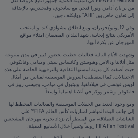
FIFA Fan Festival في المدينة الكندية جمهوراً تابع عروضاً لكل 
من برايان آدامز، ونورا فتحي مع سانجوي، وفيجيدريم، بالإضافة 
إلى تعاون خاص بين "AHI" ووايكلف جين.
وفي 12 يونيو/حزيران، ومع انطلاق مشوارَي كندا والمنتخب 
الأمريكي بنتائج إيجابية، شهد البلدان المضيفان امتلاء مواقع 
المهرجان عن بكرة أبيها.
وشهدت الأيام التالية فعاليات حظيت بحضور كبير في مدن متنوعة 
مثل أتلانتا ودالاس وهيوستن وكانساس سيتي وميامي وفانكوفر، 
حيث أضفت كل مدينة لمستها الثقافية والترفيهية الخاصة على هذه 
الاحتفالات. كما استقطبت العروض الموسيقية لفنانين من أمثال 
لويس فونسي في فيلادلفيا، وبيتبول في ميامي، وجيسي رييز في 
فانكوفر، وسَمَر ووكر في أتلانتا اهتماماً واسعاً.
ومع وجود العديد من الحفلات الموسيقية والفعاليات المخطط لها 
إلى جانب البث المباشر لمباريات كأس العالم FIFA™ على 
الشاشات العملاقة، من المنتظر أن تزداد تجربة مهرجان المشجعين 
FIFA Fan Festival رونقاً وتميزاً خلال الأسابيع المقبلة.