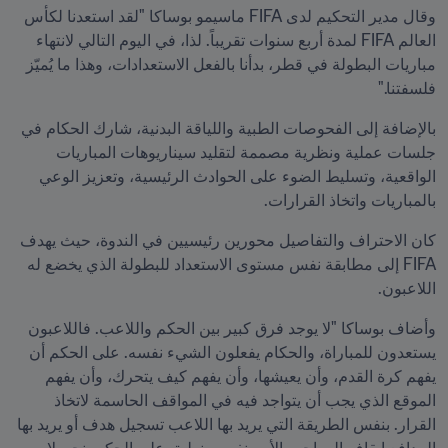
وقال مدير التحكيم لدى FIFA ماسيمو بوساكا "لقد استعدنا لكأس 
العالم FIFA لمدة أربع سنوات تقريباً. لذا، في اليوم التالي لانتهاء 
مباريات البطولة في قطر، بدأنا بالفعل الاستعدادات، وهذا ما يُميّز 
فلسفتنا." 
بالإضافة إلى الفحوصات الطبية واللياقة البدنية، شارك الحكام في 
جلسات عملية ونظرية مصممة لتقليد سيناريوهات المباريات 
الواقعية، وتسليط الضوء على الحوادث الرئيسية، وتعزيز الوعي 
بالمباريات واتخاذ القرارات.
كان الاحتراف والتفاصيل محورين رئيسيين في الندوة، حيث يهدف 
FIFA إلى مطابقة نفس مستوى الاستعداد للبطولة الذي يخضع له 
اللاعبون.
وأضاف بوساكا "لا يوجد فرق كبير بين الحكم واللاعب. فاللاعبون 
يستعدون للمباراة، والحكام يفعلون الشيء نفسه. على الحكم أن 
يفهم كرة القدم، وأن يعيشها، وأن يفهم كيف يتحرك، وأن يفهم 
الموقع الذي يجب أن يتواجد فيه في المواقف الحاسمة لاتخاذ 
القرار. بنفس الطريقة التي يريد بها اللاعب تسجيل هدف أو يريد بها 