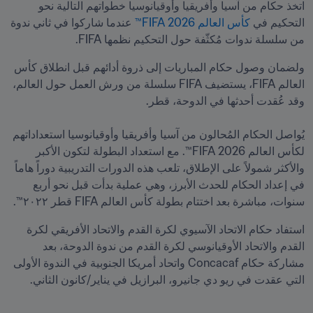
اتخذ حكام من آسيا وأفريقيا وأوقيانوسيا خطواتهم التالية نحو 
التحكيم في 
كأس العالم 2026 FIFA™
 عندما شاركوا في ثاني ندوة 
من سلسلة ندوات مُكثّفة حول التحكيم نظمها FIFA.
ولضمان وصول حكام المباريات إلى ذروة أدائهم قبل انطلاق كأس 
العالم FIFA، يستضيف FIFA سلسلة من ورش العمل حول العالم، 
يُواصل الحكام المُحالون من آسيا وأفريقيا وأوقيانوسيا استعداداتهم 
لكأس العالم 2026 FIFA™. مع استعداد البطولة لتكون الأكبر 
والأكثر شمولاً على الإطلاق، تلعب هذه الدورات التدريبية دوراً هاماً 
في إعداد الحكام للحدث الأبرز، وهي عملية بدأت قبل نحو أربع 
سنوات، مباشرة بعد اختتام بطولة كأس العالم FIFA قطر ٢٠٢٢™.
استفاد حكام الاتحاد الآسيوي لكرة القدم والاتحاد الأفريقي لكرة 
القدم والاتحاد الأوقيانوسي لكرة القدم من ندوة الدوحة، بعد 
مشاركة حكام Concacaf واتحاد أمريكا الجنوبية في الندوة الأولى 
التي عقدت في ريو دي جانيرو، البرازيل في يناير/كانون الثاني.