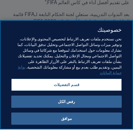
على تقديم أفضل أداء في كأس العالم FIFA."
بعد الندوات التدريبية، ستعلن لجنة الحكام التابعة لـFIFA قائمة 
الحكام المختارين لنهائيات 
كأس العالم 2026 FIFA
.
خصوصيتك
مواضيع مرتبطة
نحن نستخدم ملفات تعريف الارتباط لتخصيص المحتوى والإعلانات،
وتوفير ميزات وسائل التواصل الاجتماعي وتحليل تدفق البيانات، كما
نشارك معلومات حول استخدامك لموقعنا مع شركائنا في وسائل
التحكيم
كأس العالم 2026 FIFA™
Qatar
AFC
التواصل الاجتماعي ومجال الإعلان والتحليل. يمكنك تحديد تفضيلاتك
بشأن ملفات تعريف الارتباط بالنقر على الأزرار الظاهرة على
CAF
OFC
اليمين، وتقديم طلب بعدم بيع أو مشاركة معلوماتك الشخصية.
بوابة
حماية البيانات
قسم التفضيلات
رفض الكل
التحكيم
موافق