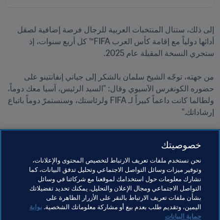
إلى ذلك، ستنال المنتخبات العربية للرجال فرصة إضافية لصقل 
أدائها دولياً مع إقامة كأس العرب FIFA™ كل أربع سنوات، إذ 
من جهته، توجّه الشيخ سلمان بالشكر إلى جياني إنفانتينو على 
حضوره الكونغرس الآسيوي وقال: "السيد الرئيس، آسيا معك دوماً، 
ولطالما كانت داعماً كبيراً لـ FIFA ولرئاستك، وسنستمرّ دوماً باتباع 
إرشاداتك."
خصوصيتك
نحن نستخدم ملفات تعريف الارتباط لتخصيص المحتوى والإعلانات،
وتوفير ميزات وسائل التواصل الاجتماعي وتحليل تدفق البيانات، كما
مواضيع مرتبطة
نشارك معلومات حول استخدامك لموقعنا مع شركائنا في وسائل
التواصل الاجتماعي ومجال الإعلان والتحليل. يمكنك تحديد تفضيلاتك
بشأن ملفات تعريف الارتباط بالنقر على الأزرار الظاهرة على
الرئيس
المنظمة
المنظمة
Thailand
AFC
اليمين، وتقديم طلب بعدم بيع أو مشاركة معلوماتك الشخصية.
بوابة
حماية البيانات