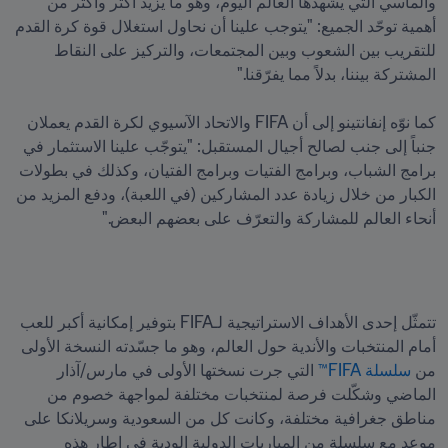
والمآسي التي يشهدها العالم اليوم، وهو ما يزيد أكثر وأكثر من 
أهمية توحّد الجميع: "يتوجب علينا أن نحاول استغلال قوة كرة القدم 
للتقريب بين الشعوب وبين المجتمعات، والتركيز على النقاط 
كما نوّه إنفانتينو إلى أن FIFA والاتحاد الآسيوي لكرة القدم يعملان 
جنباً إلى جنب لصالح أجيال المستقبل: "يتوجّب علينا الاستثمار في 
برامج الشباب، وبرامج الفتيات وبرامج الفتيان، وكذلك في بطولات 
الكبار من خلال زيادة عدد المشاركين (في اللعبة)، ودفع المزيد من 
أنحاء العالم للمشاركة والتعرّف على بعضهم البعض."
تتمثّل إحدى الأهداف الاستراتيجية لـFIFA بتوفير إمكانية أكبر للعب 
أمام المنتخبات والأندية حول العالم، وهو ما جسّدته النسخة الأولى 
من 
سلسلة FIFA™
 التي جرت نسختها الأولى في مارس/آذار 
الماضي وشكّلت فرصة لمنتخبات مختلفة لمواجهة خصوم من 
مناطق جغرافية مختلفة، وكانت كل من السعودية وسريلانكا على 
موعد مع سلسلة من المباريات الدولية الودية في إطار هذه 