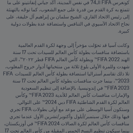
كونغرس FIFA الـ74 في نفس المدينة، أكّد جياني إنفانتينو على ما 
تتمتع به كرة القدم من قدرة على جمع الشعوب، كما توجّه بالتهنئة 
إلى رئيس الاتحاد القاري، الشيخ سلمان بن إبراهيم آل خليفة، على 
نجاح الاتحاد الآسيوي في التنافس واستضافة عدة بطولات دولية 
وكانت آسيا قد تحوّلت مؤخراً إلى وجهة لكرة القدم العالمية 
باستضافة منافسات بطولة كأس العالم للسيدات تحت 17 سنة 
الهند 2022 FIFA™ وبطولة كأس العالم FIFA قطر ٢٠٢٢™، التي 
شهدت وللمرة الأولى بلوغ ثلاثة من منتخباتها أدوار خروج المغلوب، 
تلا ذلك تقاسم أستراليا استضافة بطولة كأس العالم للسيدات FIFA 
2023™، بينما جرت منافسات بطولة كأس العالم تحت 17 سنة 
FIFA 2023™ في إندونيسيا، بالإضافة إلى تنظيم السعودية 
والإمارات منافسات كأس العالم للأندية FIFA 2023™ وكأس 
العالم لكرة القدم الشاطئية FIFA دبي 2024™ على التوالي. 
وستكون آسيا الوسطى على موعد مع أولى بطولات FIFA تجري 
فيها وذلك خلال سبتمبر/أيلول وأكتوبر/تشرين الأول عندما تجري 
منافسات كأس العالم لكرة الصالات FIFA 2024™ في أوزبكستان، 
بينما سيكون تنظيم النسخ الخمس المقبلة من كأس العالم تحت 17 