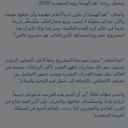
ويشعل روحنا. لقد ألهمتنا رؤية السعودية 2030. 
وأضاف: "لقد ألهمتنا أن يكون لدينا أحلام عظيمة وأن نجعلها حقيقة. 
والآن، نعدكم ببطولة لا تُنسى، ومع مشاركتكم، سنُسطّر تاريخاً 
جديداً في عالم كرة القدم العالمية، ومن هنا نؤكد لكم أن هذا 
المشروع، مشروع استضافة كأس العالم، هو مشروع عالمي".
“كما أضاف: "سيتم تنفيذ هذا المشروع وفقاً لأعلى المعايير الدولية، 
وسيتم دعم ذلك بمبادرات تُظهر التقدير لأكثر الرياضات شعبية في 
العالم: مثل تنمية القدرات البشرية وتمديد جسور التواصل بين 
واختتم خطابه قائلاً: "أود أن أغتنم هذه الفرصة لدعوتكم جميعاً 
لزيارة بلدنا، واستكشاف ثقافتها، والتعرف على أكبر قصة نجاح في 
القرن الحادي والعشرين؛ إننا نرحب بالعالم أجمع في المملكة 
العربية السعودية".