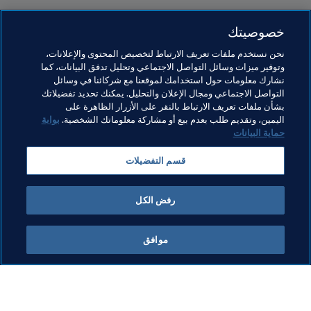
خصوصيتك
مواضيع مرتبطة
نحن نستخدم ملفات تعريف الارتباط لتخصيص المحتوى والإعلانات،
وتوفير ميزات وسائل التواصل الاجتماعي وتحليل تدفق البيانات، كما
نشارك معلومات حول استخدامك لموقعنا مع شركائنا في وسائل
الرئيس
المنظمة
المنظمة
Saudi Arabia
التواصل الاجتماعي ومجال الإعلان والتحليل. يمكنك تحديد تفضيلاتك
بشأن ملفات تعريف الارتباط بالنقر على الأزرار الظاهرة على
AFC
اليمين، وتقديم طلب بعدم بيع أو مشاركة معلوماتك الشخصية.
بوابة
حماية البيانات
قسم التفضيلات
رفض الكل
الرئيس
موافق
الرئيس