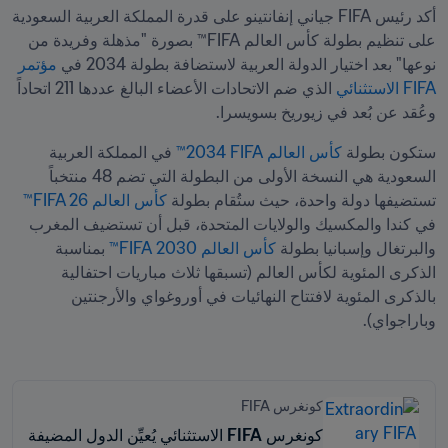
أكد رئيس FIFA جياني إنفانتينو على قدرة المملكة العربية السعودية 
على تنظيم بطولة كأس العالم FIFA™ بصورة "مذهلة وفريدة من 
نوعها" بعد اختيار الدولة العربية لاستضافة بطولة 2034 في 
مؤتمر 
FIFA الاستثنائي
 الذي ضم الاتحادات الأعضاء البالغ عددها 211 اتحاداً 
وعُقد عن بُعد في زيوريخ بسويسرا.
ستكون بطولة 
كأس العالم FIFA ‏2034™
 في المملكة العربية 
السعودية هي النسخة الأولى من البطولة التي تضم 48 منتخباً 
تستضيفها دولة واحدة، حيث ستُقام بطولة 
كأس العالم FIFA 26™
في كندا والمكسيك والولايات المتحدة، قبل أن تستضيف المغرب 
والبرتغال وإسبانيا بطولة 
كأس العالم 2030 FIFA™
 بمناسبة 
الذكرى المئوية لكأس العالم (تسبقها ثلاث مباريات احتفالية 
بالذكرى المئوية لافتتاح النهائيات في أوروغواي والأرجنتين 
وباراجواي).

كونغرس FIFA
كونغرس FIFA الاستثنائي يُعيِّن الدول المضيفة