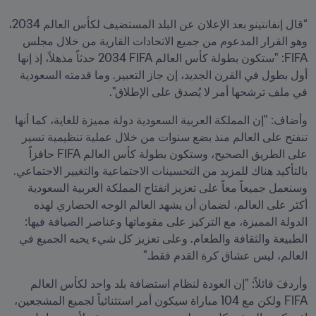
“قال إنفانتينو بعد الإعلان عن البلد المستضيف لكأس العالم 2034، 
وهو القرار المدعوم من جميع الاتحادات القارية من خلال مجلس 
FIFA: "ستكون بطولة كأس العالم FIFA ‏2034 حدثاً مذهلاً، إذ إنها 
أول بطول في القرن الجديد، إن جاز التعبير. وما قدمته السعودية 
في ملف ترشحها أمر لا يُصدق على الإطلاق".
وأضاف: "إن المملكة العربية السعودية دولة مميزة للغاية، كما أنها 
تنفتح على العالم منذ بضع سنوات من خلال عملية تنظيمية تسير 
على الطريق الصحيح، وستكون بطولة كأس العالم FIFA حافزاً 
بالتأكيد هناك للمزيد من التحسينات الاجتماعية والتغيير الاجتماعي. 
وسنعمل جميعاً معاً على تعزيز انفتاح المملكة العربية السعودية 
أكثر على العالم، لضمان أن يشهد العالم الوجه الحضاري لهذه 
الدولة المميزة، مع التركيز على مقوماتها وعناصر الضيافة فيها: 
الطبيعة والثقافة والطعام. وعلى تعزيز كل شيء يحبه الجميع في 
العالم، ليس عشاق كرة القدم فقط."
وأردفَ قائلاً: "إن العودة لنظام استضافة بلد واحد لكأس العالم 
FIFA ولكن مع 104 مباراة سيكون أمر استثنائياً لجميع المشجعين، 