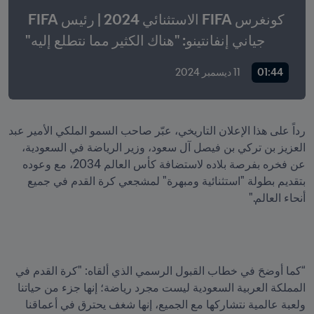
كونغرس FIFA الاستثنائي 2024 | رئيس FIFA 
جياني إنفانتينو: "هناك الكثير مما نتطلع إليه"
01:44
11 ديسمبر 2024
رداً على هذا الإعلان التاريخي، عبّر صاحب السمو الملكي الأمير عبد 
العزيز بن تركي بن فيصل آل سعود، وزير الرياضة في السعودية، 
عن فخره بفرصة بلاده لاستضافة كأس العالم 2034، مع وعوده 
بتقديم بطولة "استثنائية ومبهرة" لمشجعي كرة القدم في جميع 
أنحاء العالم."
“كما أوضحَ في خطاب القبول الرسمي الذي ألقاه: "كرة القدم في 
المملكة العربية السعودية ليست مجرد رياضة؛ إنها جزء من حياتنا 
ولعبة عالمية نتشاركها مع الجميع، إنها شغف يحترق في أعماقنا 