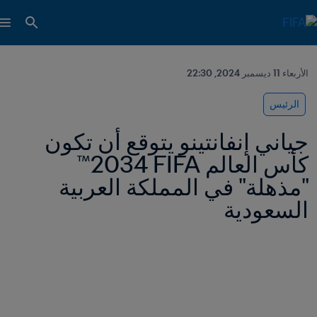
الأربعاء 11 ديسمبر 2024, 22:30
الرئيس
جياني إنفانتينو يتوقع أن تكون 
كأس العالم FIFA ‏2034™ 
"مذهلة" في المملكة العربية 
السعودية