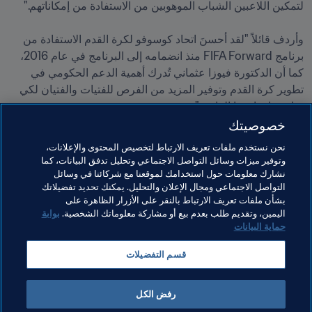
وأردف قائلاً "لقد أحسنَ اتحاد كوسوفو لكرة القدم الاستفادة من 
برنامج FIFA Forward منذ انضمامه إلى البرنامج في عام 2016، 
كما أن الدكتورة فيوزا عثماني تُدرك أهمية الدعم الحكومي في 
تطوير كرة القدم وتوفير المزيد من الفرص للفتيات والفتيان لكي 
يمارسوا رياضتنا الرائعة."
خصوصيتك
مواضيع مرتبطة
نحن نستخدم ملفات تعريف الارتباط لتخصيص المحتوى والإعلانات،
وتوفير ميزات وسائل التواصل الاجتماعي وتحليل تدفق البيانات، كما
نشارك معلومات حول استخدامك لموقعنا مع شركائنا في وسائل
برنامج FIFA Forward
الرئيس
المنظمة
المنظمة
التواصل الاجتماعي ومجال الإعلان والتحليل. يمكنك تحديد تفضيلاتك
بشأن ملفات تعريف الارتباط بالنقر على الأزرار الظاهرة على
UEFA
Kosovo
اليمين، وتقديم طلب بعدم بيع أو مشاركة معلوماتك الشخصية.
بوابة
حماية البيانات
قسم التفضيلات
رفض الكل