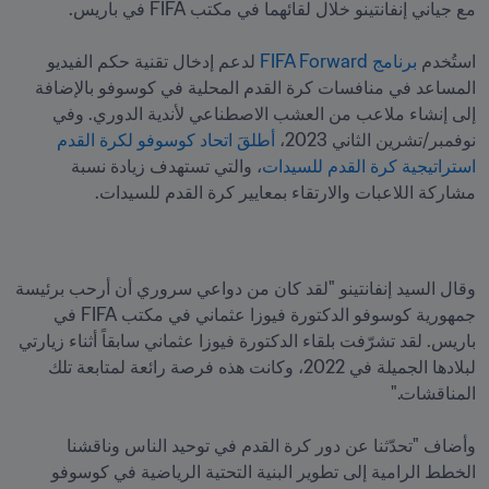
استُخدم 
برنامج FIFA Forward
 لدعم إدخال تقنية حكم الفيديو 
المساعد في منافسات كرة القدم المحلية في كوسوفو بالإضافة 
إلى إنشاء ملاعب من العشب الاصطناعي لأندية الدوري. وفي 
نوفمبر/تشرين الثاني 2023، 
أطلقَ اتحاد كوسوفو لكرة القدم 
استراتيجية كرة القدم للسيدات
، والتي تستهدف زيادة نسبة 
مشاركة اللاعبات والارتقاء بمعايير كرة القدم للسيدات.
وقال السيد إنفانتينو "لقد كان من دواعي سروري أن أرحب برئيسة 
جمهورية كوسوفو الدكتورة فيوزا عثماني في مكتب FIFA في 
باريس. لقد تشرّفت بلقاء الدكتورة فيوزا عثماني سابقاً أثناء زيارتي 
لبلادها الجميلة في 2022، وكانت هذه فرصة رائعة لمتابعة تلك 
وأضاف "تحدّثنا عن دور كرة القدم في توحيد الناس وناقشنا 
الخطط الرامية إلى تطوير البنية التحتية الرياضية في كوسوفو 