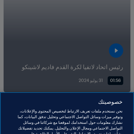
رئيس اتحاد لاتفيا لكرة القدم فاديم لاشينكو
01:56
31 يوليو 2024
خصوصيتك
مواضيع مرتبطة
نحن نستخدم ملفات تعريف الارتباط لتخصيص المحتوى والإعلانات،
وتوفير ميزات وسائل التواصل الاجتماعي وتحليل تدفق البيانات، كما
نشارك معلومات حول استخدامك لموقعنا مع شركائنا في وسائل
برنامج FIFA Forward
الرئيس
المنظمة
المنظمة
التواصل الاجتماعي ومجال الإعلان والتحليل. يمكنك تحديد تفضيلاتك
بشأن ملفات تعريف الارتباط بالنقر على الأزرار الظاهرة على