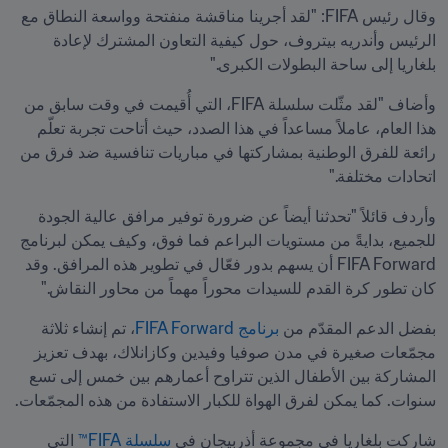
وقال رئيس FIFA: "لقد أجرينا مناقشة منفتحة وواسعة النطاق مع 
الرئيس وأندريه بيتروف، حول كيفية التعاون المشترك لإعادة 
بلغاريا إلى ساحة البطولات الكبرى."
وأضاف "لقد مثّلت سلسلة FIFA، التي أُقيمت في وقت سابق من 
هذا العام، عاملاً مساعداً في هذا الصدد، حيث أتاحت تجربة تعلّم 
رائعة للفرق الوطنية بمشاركتها في مباريات تنافسية ضد فرق من 
اتحادات مختلفة."
وأردف قائلاً "تحدثنا أيضاً عن ضرورة توفير مرافق عالية الجودة 
للجميع، بدايةً من مستويات البراعم فما فوق، وكيف يمكن لبرنامج 
FIFA Forward أن يسهم بدور فعّال في تطوير هذه المرافق. وقد 
كان تطور كرة القدم للسيدات محوراً مهماً من محاور النقاش."
بفضل الدعم المقدّم من 
برنامج FIFA Forward
، تم إنشاء ثلاثة 
مجمّعات صغيرة في مدن صوفيا وفيدين وكازانلاك، بهدف تعزيز 
المشاركة بين الأطفال الذين تتراوح أعمارهم بين خمس إلى تسع 
سنوات. كما يمكن لفرق الهواة للكبار الاستفادة من هذه المجمّعات.
شاركت بلغاريا في مجموعة أذربيجان في 
سلسلة FIFA™
 التي 