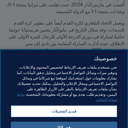
أُقيمت في مارس/آذار 2024، حيث تغلبت على تنزانيا بنتيجة 1-0، 
وتعادلت بنتيجة 1-1 مع الدولة المُضيفة.
ويعمل الاتحاد البلغاري لكرة القدم أيضاً على تطوير كرة القدم 
للسيدات، وقد سجّل التاريخ في مايو/أيار بتعيين هريستيانا جوتيفا 
حكمةً لمباراة في دوري الدرجة الأولى للرجال للمرة الأولى على 
الإطلاق، حيث أدارت المباراة المقامة بين نادي إف سي 
كروموفغراد 1925 ونادي بي إف سي ليفسكي صوفيا.
خصوصيتك
مواضيع مرتبطة
نحن نستخدم ملفات تعريف الارتباط لتخصيص المحتوى والإعلانات،
وتوفير ميزات وسائل التواصل الاجتماعي وتحليل تدفق البيانات، كما
نشارك معلومات حول استخدامك لموقعنا مع شركائنا في وسائل
برنامج FIFA Forward
الرئيس
المنظمة
المنظمة
التواصل الاجتماعي ومجال الإعلان والتحليل. يمكنك تحديد تفضيلاتك
بشأن ملفات تعريف الارتباط بالنقر على الأزرار الظاهرة على
UEFA
Bulgaria
اليمين، وتقديم طلب بعدم بيع أو مشاركة معلوماتك الشخصية.
بوابة
حماية البيانات
قسم التفضيلات
رفض الكل