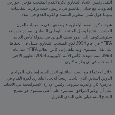
التقى رئيس الاتحاد البلغاري لكرة القدم المنتخب مؤخراً، جورجي 
إيفانوف، مع جياني إنفانتينو في باريس، حيث تركزت النقاشات 
بينهما حول سُبل التطوير المستدام لكرة القدم في البلاد.
شهدت كرة القدم البلغارية فترة ذهبية في تسعينيات القرن 
العشرين عندما وصل المنتخب الوطني البلغاري، بقيادة خريستو 
ستويتشكوف، إلى الدور نصف النهائي في بطولة كأس العالم 
FIFA™ في عام 1994. لكن المنتخب البلغاري فشل في الحفاظ 
على هذا المستوى ولم يتأهل إلى كأس العالم FIFA™ منذ عام 
1998، بينما شهدت كأس الأمم الأوروبية 2004 الظهور الأخير 
للمنتخب في أي بطولة كبرى.
خلال الاجتماع مع السيد إنفانتينو، اتفق السيد إيفانوف، المهاجم 
الدولي السابق الذي انتُخب رئيساً للاتحاد البلغاري لكرة القدم في 
مارس/آذار، وأندريه بيتروف، رئيس الإدارة الاستراتيجية في الاتحاد، 
على أن توفير المرافق المتميزة على أعلى مستوى هو مفتاح 
النجاح المستقبلي على المدى الطويل.