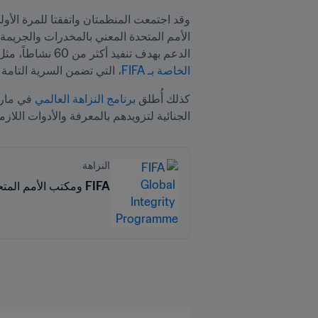
وقد اجتمعت المنظمتان واتفقتا للمرة الأو
الدعم بهدف تنفيذ أكثر من 60 نشاطاً، مثل الحملة الهادفة إلى تشجيع الفاعلين في اللعبة على تسليط الضوء على عمليات الفساد باستخدام 
الخاصة بـ FIFA
، التي تضمن السرية التامة ل
كذلك أُطلق ب
رنامج النزاهة العالمي
الجنائية لتزويدهم بالمعرفة والأدوات اللازم
النزاهة
FIFA ومكتب الأمم المتحدة المعني بالمخدرات والجريمة يختتمان برنامجاً عالمياً للتصدي للتلاعب في نتائج المباريات