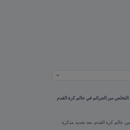
شدّد FIFA ومكتب الأمم المتحدة المعني بالمخدرات والجريمة على التزامهما المشترك بمكافحة الجريمة وطردها من عالم كرة القدم، بعد تجديد مذكرة 