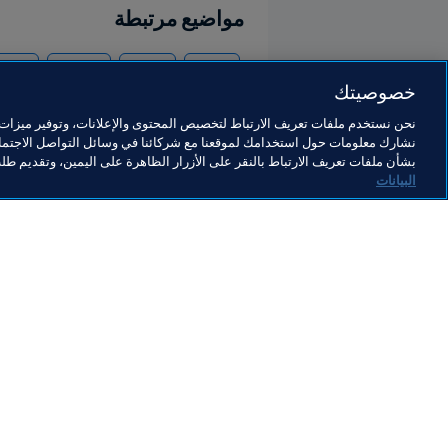
مواضيع مرتبطة
الوقاية
النزاهة
القانوني
الرئي
خصوصيتك
نحن نستخدم ملفات تعريف الارتباط لتخصيص المحتوى والإعلانات، وتوفير ميزات و
نشارك معلومات حول استخدامك لموقعنا مع شركائنا في وسائل التواصل الاجتماع
بشأن ملفات تعريف الارتباط بالنقر على الأزرار الظاهرة على اليمين، وتقديم ط
البيانات
ما يقوم به FIFA
كل الأ
الشؤون القانونية
كل الأخ
نظام الانتقالات
التقاري
كرة القدم للسيدات
مؤسسة FA
تطوير كرة القدم
useum
الابتكار
الوظائ