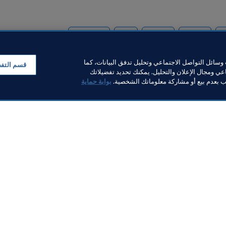
س
المنظمة
المنظمة
USA
Concacaf
سائل التواصل الاجتماعي وتحليل تدفق البيانات، كما
قسم التف
ي ومجال الإعلان والتحليل. يمكنك تحديد تفضيلاتك
لب بعدم بيع أو مشاركة معلوماتك الشخصية.
بوابة حماية
خبار
بار
ر والوثائق
FI
FIFA M
ف