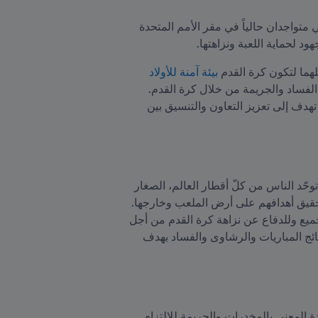
يُذكر أنّ رئيس FIFA جياني إنفانتينو والرئيسة التنفيذية لمكتب الأمم المتحدة المعني بالمخدرات والجريمة غادة والي متواجدان حالياً في مقر الأمم المتحدة 
د لحماية اللعبة ونزاهتها. 
هما لتكون كرة القدم 
بيئة آمنة للأولاد
والناشئين والرياضيين الأكثر عرضة للخطر، ولتتمكنفي الوقت عينه من تطوير المهارات ورفع الوعي إزاء مكافحة الفساد والجريمة من خلال كرة القدم. 
بالإضافة إلى ذلك، اتفق الفريقان على دعم تطوير شبكة جديدة لمكتب الأمم المتحدة المعني بالمخدرات والجريمة تهدف إلى تعزيز التعاون والتنسيق بين 
وبهذه المناسبة، قالت الرئيسة التنفيذية لمكتب الأمم المتحدة المعني بالمخدرات والجريمة غادة والي: "كرة القدم توحّد الناس من كلّ أقطار العالم، الصغار 
كما الكبار، والشباب كما الفتيات. وتروّج لنمط حياة صحي وتقدّم الكثير من الفرص الجديدة وتلهم ملايين الناس لتحقيق أهدافهم على أرض الملعب وخارجها. 
أشعر بالفخر لتجديد التزام FIFA ومكتب الأمم المتحدة المعني بالمخدرات والجريمة بهدف ضمان اللعب العادل للجميع وللدفاع عن نزاهة كرة القدم من أجل 
ملايين المشجعين حول العالم، واللاعبين، والأجيال الصاعدة. ومع مذكرة التفاهم هذه، نسعى لوضع حد للتلاعب بنتائج المباريات والرشاوى والفساد بهدف 
ومن جهته قال رئيس FIFA جياني إنفانتينو: "من خلال مذكرة التفاهم هذه، يسرني تعزيز FIFA ومكتب الأمم المتحدة المعني بالمخدرات والجريمة للالتزام 