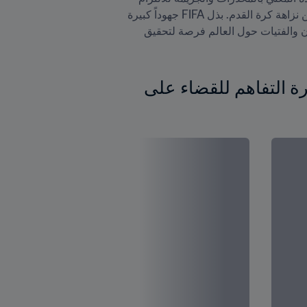
المشترَك بإبعاد الجريمة عن كرة القدم، واستمرار عمل المؤسستين بهدف ضمان اللعب العادل للجميع وللدفاع عن نزاهة كرة القدم. بذل FIFA جهوداً كبيرة 
مع ومكتب الأمم المتحدة المعني بالمخدرات والجريمة لجعل كرة القدم مكاناً أكثر نزاهة، وسنستمر في منح الفتيان والفتيات حول العالم فرصة لتحقيق 
FIFA ومكتب الأمم المتحدة المعني بالمخدرات والجريمة يجددان مذكرة التفاهم للقضاء على 