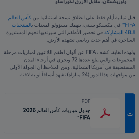
وأوزبكستان، مقابل الأزرق لكوراساو
قبل ثمانية أيام فقط على انطلاق نسخة استثنائية من 
كأس العالم 
FIFA™
 في مكسيكو سيتي، ينهمك مسؤولو المعدات ب
المنتخبات 
الـ48 المشارِكة
 في تحضير الأطقم التي سيرتديها نجوم المستديرة 
الساحرة في أهم حدث رياضي تشهده الأرض.
ولهذه الغاية، كشف FIFA عن ألوان أطقم اللاعبين لمباريات مرحلة 
المجموعات والتي يبلغ عددها 72 وتجري في أرجاء المدن 
المستضيفة في أمريكا الشمالية، ومن الملاحظ أن الجولة الأولى 
من مواجهات هذا الدور (24 مباراة) تشهد أنساقاً لونية لافتة.
PDF
جدول مباريات كأس العالم 2026
FIFA™