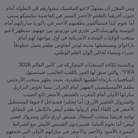
ومن المقرّر أن يستهلّ لاعبو المكسيك مشوارهم في البطولة أمام 
جنوب أفريقيا بالطقم الأخضر المميز في العاصمة مكسيكو سيتي، 
أما نجوم كندا فسيتألقون بطقمهم الأحمر في باكورة مبارياتهم أمام 
البوسنة والهرسك التي تجري في تورونتو. من جهتهم، سيظهر لاعبو 
منتخب الولايات المتحدة الأمريكية في أول مواجهة لهم أمام 
باراغواي وتستضيفها مدينة لوس أنجلوس بطقم يحمل خطوطاً 
حمراء وبيضاء تُحاكي ألوان العلم الوطني.
وبالنسبة لكافة المنتخبات المشارِكة في كأس العالم 2026 
FIFA™، والتي سبق لها الفوز باللقب العالمي، فستستهل 
المنافسات بارتداء أطقمها التقليدية، بحيث يظهر منتخب الأرجنتين 
بطقم الألبيسيليستي الشهير أمام الجزائر؛ بينما تخوض البرازيل 
مباراتها الأولى أمام المغرب بالقميص الأصفر ذائع الصيت 
والسروال القصير الأزرق؛ أما إنجلترا فسيدخل لاعبوها المستطيل 
الأخضر في اللقاء أمام كرواتيا بطقم أبيض بالكامل؛ في المقابل 
تواجه فرنسا منتخب السنغال بقميص أزرق داكن وسروال قصير 
أبيض؛ أما نجوم ألمانيا، فسيرتدون القميص الأبيض مع الشرائط 
المميزة بالأسود والأحمر والأصفر في مباراتهم الأولى التي تجمعهم 