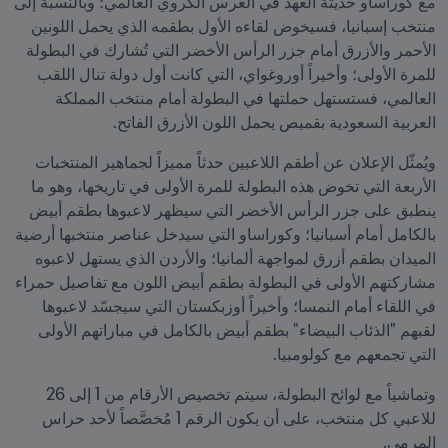
مع كوراساو حديثة العهد في العرس الكروي العالمي؛ وبالنسبة إلى 
منتخب إسبانيا، فسيخوض لقاءه الأول بطقمه الذي يحمل اللونين 
الأحمر والأزرق أمام جزر الرأس الأخضر التي تُشارك في البطولة 
للمرة الأولى؛ وأخيراً أوروغواي، التي كانت أول دولة تنال اللقب 
العالمي، فستستهل حملتها في البطولة أمام منتخب المملكة 
العربية السعودية بقميص يحمل اللون الأزرق الفاتح.
ويُمثّل الإعلان عن أطقم اللاعبين حدثاً مميزاً لجماهير المنتخبات 
الأربعة التي تخوض هذه البطولة للمرة الأولى في تاريخها، وهو ما 
ينطبق على جزر الرأس الأخضر التي سيظهر لاعبوها بطقم أبيض 
بالكامل أمام أسبانيا؛ وكوراساو التي سيدخل عناصر منتخبها أرضية 
الميدان بطقم أزرق لمواجهة ألمانيا؛ والأردن الذي يستهل لاعبوه 
مشاركتهم الأولى في البطولة بطقم أبيض اللون مع تفاصيل حمراء 
في اللقاء أمام النمسا؛ وأخيراً أوزبكستان التي سيجسّد لاعبوها 
لقبهم "الذئاب البيضاء" بطقم أبيض بالكامل في مباراتهم الأولى 
التي تجمعهم مع كولومبيا.
وتماشياً مع لوائح البطولة، سيتم تخصيص الأرقام من 1 إلى 26 
للاعبي كل منتخب، على أن يكون الرقم 1 مُخصَّصاً لأحد حراس 
المرمى.