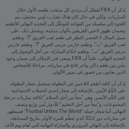
يُذكر أن FIFA يُفضِّل أن يرتدي كل منتخب طقمه الأول خلال 
المباريات، ولكن في حال كان هناك تضارب لوني محتمل، يتم 
اللجوء إلى سلسلة من القواعد للتوصُّل إلى التحديد النهائي للأطقم 
وضمان ظهور لاعبي الفريقين بألوان متباينة، ويشمل ذلك، على 
سبيل المثال لا الحصر، النظر في طقم لعب الفريق "أ"، وطقم 
لعب الفريق "ب"، وطقم حارس مرمى الفريق "أ"، وطقم حارس 
مرمى الفريق "ب"، وطقم حُكام المباراة، من أجل الوصول إلى 
التحديد النهائي، علماً أن FIFA يسعى قدر الإمكان إلى ضمان وجود 
تباين بين طقم داكن وآخر فاتح في مبارياته، مراعاةً للأشخاص 
الذين يعانون من قصور في تمييز الألوان.
يُذكر أن كافة أطقم اللاعبين في البطولة ستحمل شعار البطولة 
على الكُمّ الأيمن، بالإضافة إلى شعار إحدى الحملات الاجتماعية 
على الكُم الأيسر، وهي "معاً من أجل السلام" لكافة مباريات مرحلة 
المجموعات، و"معاً من أجل التعليم" للأدوار ثُمن ورُبع ونصف 
النهائي. أما شعار حملة "Footbal Unites The World" فسيظهر 
في مباريات دور الـ32 الذي يُنظَّم للمرة الأولى بتاريخ المسابقة، 
بالإضافة إلى النهائي البرونزي والمباراة النهائية التي تُقام يوم الأحد 