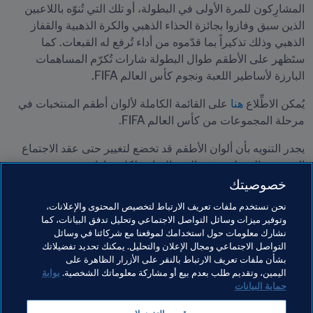
المشارِكون للمرة الأولى في البطولة، أو تلك التي تُنوّه باللاعبين 
الذين سبق وفازوا بجائزة الحذاء الذهبي والكرة الذهبية والقفاز 
الذهبي وذلك تذكيراً بما قدّموه من أداء تُرفع له القبعات. كما 
ستَظهر على الأطقم طوال البطولة شارات تُكرّم المساهمات 
البارزة لأساطير اللعبة ونجوم كأس العالم FIFA.
يُمكن الاطِّلاع 
هنا 
على القائمة الكاملة لألوان أطقم المنتخبات في 
مرحلة المجموعات من كأس العالم FIFA.
يجدر التنويه بأن ألوان الأطقم قد تخضع لتغيير حتى عقد الاجتماع 
التنسيقي الذي يُعقد في اليوم السابق لكل مباراة.
خصوصيتك
مواضيع مرتبطة
نحن نستخدم ملفات تعريف الارتباط لتخصيص المحتوى والإعلانات،
وتوفير ميزات وسائل التواصل الاجتماعي وتحليل تدفق البيانات، كما
نشارك معلومات حول استخدامك لموقعنا مع شركائنا في وسائل
تنظيم البطولات
المنظمة
كأس العالم 2026 FIFA™
التواصل الاجتماعي ومجال الإعلان والتحليل. يمكنك تحديد تفضيلاتك
بشأن ملفات تعريف الارتباط بالنقر على الأزرار الظاهرة على
Mexico
USA
Concacaf
Canada
اليمين، وتقديم طلب بعدم بيع أو مشاركة معلوماتك الشخصية.
بوابة
حماية البيانات