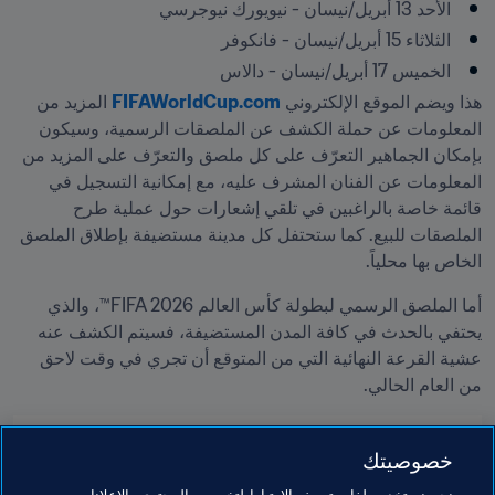
الأحد 13 أبريل/نيسان - نيويورك نيوجرسي
الثلاثاء 15 أبريل/نيسان - فانكوفر
الخميس 17 أبريل/نيسان - دالاس   
هذا ويضم الموقع الإلكتروني 
FIFAWorldCup.com
 المزيد من 
المعلومات عن حملة الكشف عن الملصقات الرسمية، وسيكون 
بإمكان الجماهير التعرّف على كل ملصق والتعرّف على المزيد من 
المعلومات عن الفنان المشرف عليه، مع إمكانية التسجيل في 
قائمة خاصة بالراغبين في تلقي إشعارات حول عملية طرح 
الملصقات للبيع. كما ستحتفل كل مدينة مستضيفة بإطلاق الملصق 
الخاص بها محلياً.
أما الملصق الرسمي لبطولة كأس العالم FIFA 2026™، والذي 
يحتفي بالحدث في كافة المدن المستضيفة، فسيتم الكشف عنه 
عشية القرعة النهائية التي من المتوقع أن تجري في وقت لاحق 
من العام الحالي. 
مواضيع مرتبطة
خصوصيتك