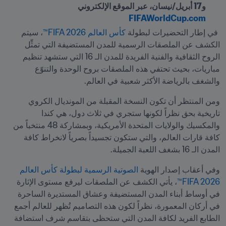
و17 أبريل/نيسان، عبر الموقع الإلكتروني 
FIFAWorldCup.com
 في إطار التحضيرات لبطولة 
كأس العالم FIFA 2026™
، سيتم 
الكشف عن الملصقات الرسمية للمدن المستضيفة التي تمثِّل 
الروح الثقافية والفنية الفريدة للمدن الـ 16 التي ستشهد تنظيم 
مباريات، بحيث تحتفي هذه الملصقات بروح الوحدة والتنوّع 
والشغف بالرياضة الأكثر شعبية في العالم.
ومن المنتظر أن تكون النسخة المقبلة من المونديال الكروي 
تاريخية بحق نظراً لكونها ستجري في ثلاث دول، هي كندا 
والمكسيك والولايات المتحدة الأمريكية، وبمشاركة 48 منتخباً من 
كافة قارات العالم، والتي ستكون تجسيداً بصرياً لانخراط كافة 
المدن الـ 16 بشغف اللعبة الجميلة. 
وفي أعقاب إصدار الهوية 
الصوتية الرسمية لبطولة كأس العالم 
FIFA 2026™
، يأتي الكشف عن الملصقات ليرفع مستوى الإثارة 
في أوساط أبناء المدن المستضيفة وعشاق المستديرة الساحرة 
في أركان المعمورة، نظراً لكون هذه التصاميم تُظهر للعالم أجمع 
الطابع الفريد لكافة المدن التي ستحظى بتقاسم شرف استضافة 