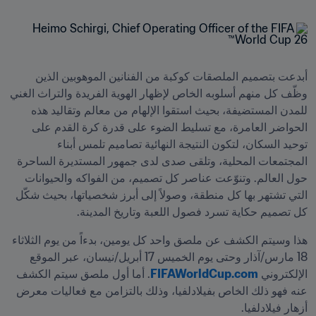
أبدعت بتصميم الملصقات كوكبة من الفنانين الموهوبين الذين 
وظّف كل منهم أسلوبه الخاص لإظهار الهوية الفريدة والتراث الغني 
للمدن المستضيفة، بحيث استقوا الإلهام من معالم وتقاليد هذه 
الحواضر العامرة، مع تسليط الضوء على قدرة كرة القدم على 
توحيد السكان، لتكون النتيجة النهائية تصاميم تلمس أبناء 
المجتمعات المحلية، وتلقى صدى لدى جمهور المستديرة الساحرة 
حول العالم. وتنوّعت عناصر كل تصميم، من الفواكه والحيوانات 
التي تشتهر بها كل منطقة، وصولاً إلى أبرز شخصياتها، بحيث شكّل 
كل تصميم حكاية تسرد فصول اللعبة وتاريخ المدينة.
هذا وسيتم الكشف عن ملصق واحد كل يومين، بدءاً من يوم الثلاثاء 
18 مارس/آذار وحتى يوم الخميس 17 أبريل/نيسان، عبر الموقع 
الإلكتروني 
FIFAWorldCup.com
. أما أول ملصق سيتم الكشف 
عنه فهو ذلك الخاص بفيلادلفيا، وذلك بالتزامن مع فعاليات معرض 
أزهار فيلادلفيا. 