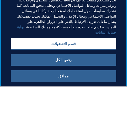
نحن نستخدم ملفات تعريف الارتباط لتخصيص المحتوى والإعلانات،
تنظيم البطولات
المنظمة
المنظمة
وتوفير ميزات وسائل التواصل الاجتماعي وتحليل تدفق البيانات، كما
نشارك معلومات حول استخدامك لموقعنا مع شركائنا في وسائل
كأس العالم 2026 FIFA™
Canada
Concacaf
التواصل الاجتماعي ومجال الإعلان والتحليل. يمكنك تحديد تفضيلاتك
بشأن ملفات تعريف الارتباط بالنقر على الأزرار الظاهرة على
USA
Mexico
اليمين، وتقديم طلب بعدم بيع أو مشاركة معلوماتك الشخصية.
بوابة
حماية البيانات
قسم التفضيلات
رفض الكل
كأس العالم FIFA 2026™
موافق
المنظمة