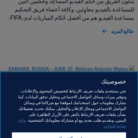
يتكون الفريق من حَكَم الفيديو المساعِد وحًكمين اثنين 
للمساعَدة بالفيديو معاوِنَين. وكافة أعضاء فريق التحكيم 
بمساعدة الفيديو هم من أفضل حُكام المباريات لدى FIFA.
طالع المزيد
خصوصيتك
نحن نستخدم ملفات تعريف الارتباط لتخصيص المحتوى والإعلانات،
وتوفير ميزات وسائل التواصل الاجتماعي وتحليل تدفق البيانات، كما
نشارك معلومات حول استخدامك لموقعنا مع شركائنا في وسائل
التواصل الاجتماعي ومجال الإعلان والتحليل. يمكنك تحديد تفضيلاتك
بشأن ملفات تعريف الارتباط بالنقر على الأزرار الظاهرة على
التحكيم بمساعدة الفيديو في كأس العالم 
اليمين، وتقديم طلب بعدم بيع أو مشاركة معلوماتك الشخصية.
بوابة
FIFA 2018
حماية البيانات