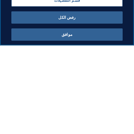
قامت لجنة تحكيم FIFA باختيار 13 حكماً سيضطلعون 
قسم التفضيلات
حصراً بمهام حكام المساعَدة بالفيديو خلال كأس العالم 
روسيا FIFA 2018.
رفض الكل
طالع المزيد
موافق
آخر تحديث
:
الثلاثاء، 16 أغسطس 2022 في 09:31 ص
ما يقوم به FIFA
كل الأخبار