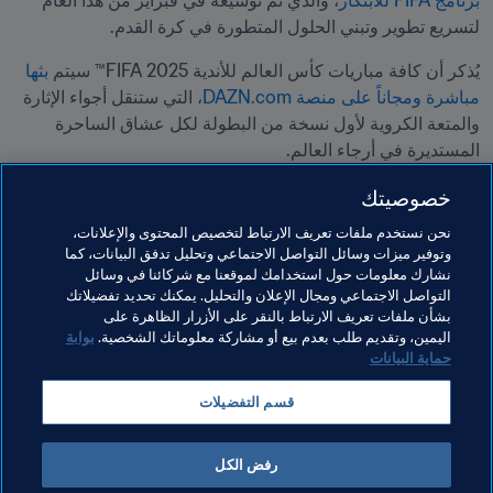
برنامج FIFA للابتكار
، والذي تم توسيعه في فبراير من هذا العام 
لتسريع تطوير وتبني الحلول المتطورة في كرة القدم.
يُذكر أن كافة مباريات كأس العالم للأندية 2025 FIFA™ سيتم 
بثها 
مباشرة ومجاناً على منصة DAZN.com
، التي ستنقل أجواء الإثارة 
والمتعة الكروية لأول نسخة من البطولة لكل عشاق الساحرة 
المستديرة في أرجاء العالم.
خصوصيتك
مواضيع مرتبطة
نحن نستخدم ملفات تعريف الارتباط لتخصيص المحتوى والإعلانات،
وتوفير ميزات وسائل التواصل الاجتماعي وتحليل تدفق البيانات، كما
نشارك معلومات حول استخدامك لموقعنا مع شركائنا في وسائل
تنظيم البطولات
الابتكار
التحكيم
المنظمة
التواصل الاجتماعي ومجال الإعلان والتحليل. يمكنك تحديد تفضيلاتك
بشأن ملفات تعريف الارتباط بالنقر على الأزرار الظاهرة على
المنظمة
USA
Concacaf
اليمين، وتقديم طلب بعدم بيع أو مشاركة معلوماتك الشخصية.
بوابة
حماية البيانات
قسم التفضيلات
رفض الكل