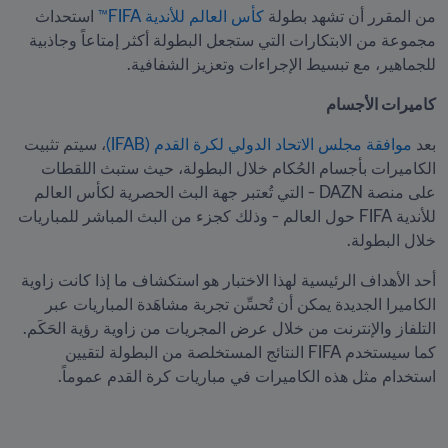
من المقرر أن تشهد بطولة 
كأس العالم للأندية FIFA™
 استحداث 
مجموعة من الابتكارات التي ستجعل البطولة أكثر إمتاعاً وجاذبية 
للجماهير، مع تبسيط الإجراءات وتعزيز الشفافية.
كاميرات الأجسام
بعد 
موافقة مجلس الاتحاد الدولي لكرة القدم (IFAB)
، سيتم تثبيت 
الكاميرات بأجسام الحُكام خلال البطولة، حيث ستبث اللقطات 
على منصة DAZN - التي تُعتبر جهة البث الحصرية لكأس العالم 
للأندية FIFA حول العالم - وذلك كجزء من البث المباشر للمباريات 
خلال البطولة.
أحد الأهداف الرئيسية لهذا الاختبار هو استكشاف ما إذا كانت زاوية 
الكاميرا الجديدة يمكن أن تُحسِّن تجربة مشاهَدة المباريات عبر 
التلفاز والإنترنت من خلال عرض المجريات من زاوية رؤية الحَكَم. 
كما سيستخدم FIFA النتائج المستخلصة من البطولة لتقيين 
استخدام مثل هذه الكاميرات في مباريات كرة القدم عموماً.