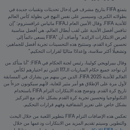
يتمتع FIFA بتاريخ مشرف في إدخال تحديثات وتقنيات جديدة في 
بطولاته الكبرى، وسيسير على نفس النهج في بطولة كأس العالم 
للأندية FIFA. وقال الأمين العام لـFIFA ماتياس غرافستروم: "إن 
تنافس أفضل الأندية على لقب أبطال العالم، هي أفضل مناسبة 
لعرض الابتكارات الرائدة." وأضاف أن "FIFA يسعى دائماً إلى 
تحسين كرة القدم، وستتيح هذه التحسينات تجربة أفضل للجماهير، 
وتشغيلًا أكثر سلاسة، وإعدادًا مثاليًا لقرارات التحكيم."
وقال بييرلويجي كولينا، رئيس لجنة الحكام في FIFA: "أنا متأكد من 
أن تواجد جميع حكام المباريات الـ117 الذين تم اختيارهم لكأس 
العالم للأندية 2025 FIFA، الذين من بينهم من يشارك في المسابقة 
لأول مرة على الإطلاق هو أمر مثير للغاية، لأنهم سيكونون جزءاً من 
تاريخ كرة القدم. وتوضح هذه الابتكارات التزام FIFA باستخدام 
التكنولوجيا وتحسين تجربة كرة القدم بشكل عام، مع التركيز 
بشكل خاص على تعزيز الشفافية وفهم قرارات التحكيم.
تعكس هذه الإضافات التزام FIFA بتطوير اللعبة من خلال البحث 
والتطوير. وسيتم تقديم المزيد من الابتكارات ودعمها من خلال 