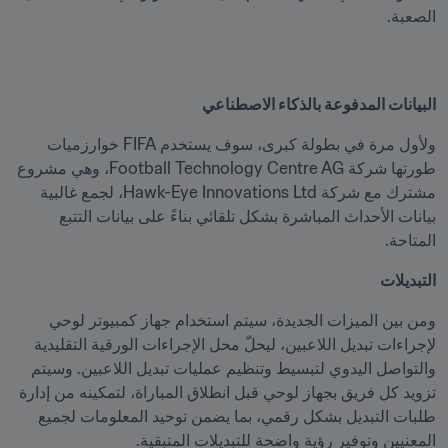
الصعبة.
البيانات المدفوعة بالذكاء الاصطناعي
ولأول مرة في بطولة كبرى، سوف يستخدم FIFA خوارزميات 
طورتها شركة Football Technology Centre AG، وهي مشروع 
مشترك مع شركة Hawk-Eye Innovations Ltd، لجمع غالبية 
بيانات الأحداث المباشرة بشكل تلقائي بناءً على بيانات التتبع 
المتاحة.
التبديلات
ومن بين الميزات الجديدة، سيتم استخدام جهاز كمبيوتر لوحي 
لإجراءات تبديل اللاعبين، ليحلّ محل الإجراءات الورقية التقليدية 
والتواصل اليدوي لتبسيط وتنظيم عمليات تبديل اللاعبين. وسيتم 
تزويد كل فريق بجهاز لوحي قبل انطلاق المباراة، لتمكينه من إدارة 
طلبات التبديل بشكل رقمي، بما يضمن توحيد المعلومات لجميع 
المعنيين وتوفير رؤية واضحة للتبديلات المتبقية.