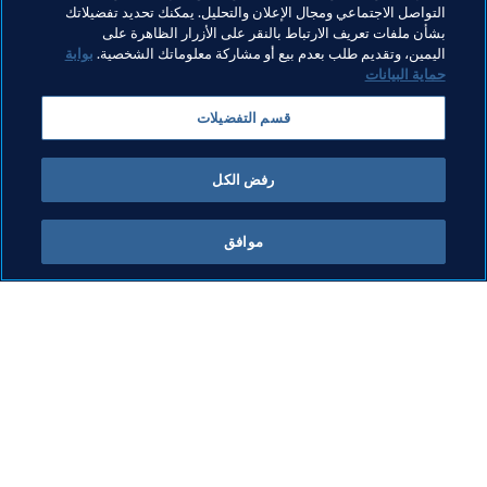
التواصل الاجتماعي ومجال الإعلان والتحليل. يمكنك تحديد تفضيلاتك
بشأن ملفات تعريف الارتباط بالنقر على الأزرار الظاهرة على
حقوق الإنسان ومناهضة التمييز
المنظمة
اليمين، وتقديم طلب بعدم بيع أو مشاركة معلوماتك الشخصية.
بوابة
حماية البيانات
كأس العالم 2026 FIFA™
Canada
Concacaf
قسم التفضيلات
Mexico
USA
رفض الكل
موافق
ما يقوم به FIFA
كل الأخبار
الشؤون القانونية
كل الأخبار
نظام الانتقالات
التقارير والوثائق
كرة القدم للسيدات
مؤسسة FIFA