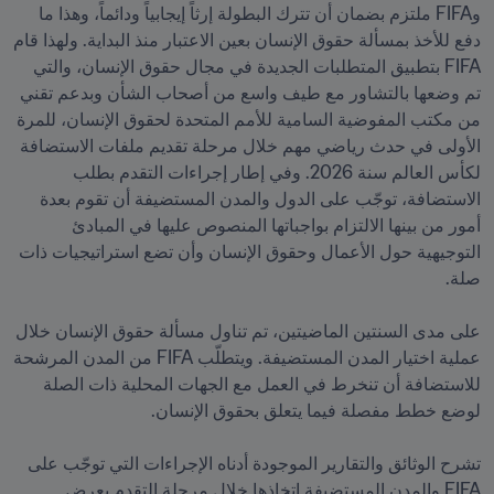
وFIFA ملتزم بضمان أن تترك البطولة إرثاً إيجابياً ودائماً، وهذا ما 
دفع للأخذ بمسألة حقوق الإنسان بعين الاعتبار منذ البداية. ولهذا قام 
FIFA بتطبيق المتطلبات الجديدة في مجال حقوق الإنسان، والتي 
تم وضعها بالتشاور مع طيف واسع من أصحاب الشأن وبدعم تقني 
من مكتب المفوضية السامية للأمم المتحدة لحقوق الإنسان، للمرة 
الأولى في حدث رياضي مهم خلال مرحلة تقديم ملفات الاستضافة 
لكأس العالم سنة 2026. وفي إطار إجراءات التقدم بطلب 
الاستضافة، توجّب على الدول والمدن المستضيفة أن تقوم بعدة 
أمور من بينها الالتزام بواجباتها المنصوص عليها في المبادئ 
التوجيهية حول الأعمال وحقوق الإنسان وأن تضع استراتيجيات ذات 
على مدى السنتين الماضيتين، تم تناول مسألة حقوق الإنسان خلال 
عملية اختيار المدن المستضيفة. ويتطلّب FIFA من المدن المرشحة 
للاستضافة أن تنخرط في العمل مع الجهات المحلية ذات الصلة 
تشرح الوثائق والتقارير الموجودة أدناه الإجراءات التي توجّب على 
FIFA والمدن المستضيفة اتخاذها خلال مرحلة التقدم بعرض 