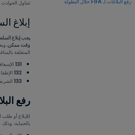
رفع البلاغات لـ FIFA خلال البطولة
تتناول الحوادث أ
إبلاغ ال
وقت ممكن. 
المتعلقة بالمناف
131
 الإسعا
132
 الإطفاء
133
 الشرط
رفع البلاغات لـ FA
بالحماية، وذلك ع