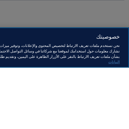
خصوصيتك
آخر تحديث
:
الخميس، 16 أكتوبر 2025 في 02:14 م
نحن نستخدم ملفات تعريف الارتباط لتخصيص المحتوى والإعلانات، وتوفير ميزات و
نشارك معلومات حول استخدامك لموقعنا مع شركائنا في وسائل التواصل الاجتماع
بشأن ملفات تعريف الارتباط بالنقر على الأزرار الظاهرة على اليمين، وتقديم ط
البيانات
ما يقوم به FIFA
كل الأ
الشؤون القانونية
كل الأخ
نظام الانتقالات
التقاري
كرة القدم للسيدات
مؤسسة FA
تطوير كرة القدم
useum