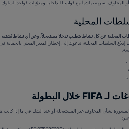
و المخاوف بسرية تماشياً مع قوانيننا الداخلية ومدوّنات قواعد السلوك و
سلطات المحلية
سة.
ف
ة
FI خلال البطولة
بر: