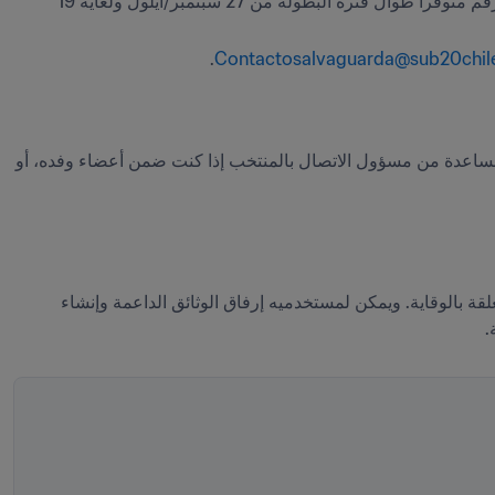
الاتصال برقم الجوال المحلي على مدار الساعة: 975635295 56+. سيكون هذا الرقم متوفراً طوال فترة البطولة من 27 سبتمبر/أيلول ولغاية 19 
.
Contactosalvaguarda@sub20chile
يتحدث أعضاء فريق الحماية عدة لغات، ومع ذلك، يمكنك طلب الاستعانة بمترجم، أو المساعدة من مسؤول الاتصال بالمنتخب إذا كنت ضمن أعضاء وفده، أو 
يوفر FIFA نظاماً رقمياً مخصصاً وآمناً، حيث يُمكّن الأفراد من الإبلاغ عن أي مخاوف متعلقة بالوقاية. ويمكن لمستخدميه إرفاق الوثائق الداعمة وإنشاء 