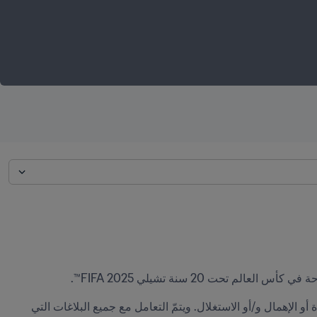
يتّبع FIFA سياسة عدم التسامح مع أي نوع من أنواع سوء المعاملة أو التحرّش أو الإساءة أو الإهمال و/أو الاستغلال. ويتمّ التعامل مع جميع البلاغات التي 