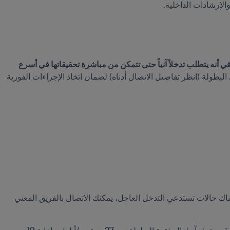
الإرشادات الداخلية.
يجب إبلاغ السلطات المحلية عن كل نشاط يتطلب تدخلا مستعجلاً، وعن أي نشاط يُشتبه في أنه يتطلب تدخلاً آنياً حتى تتمكن من مباشرة تحقيقاتها في أسرع 
وبعد إبلاغ السلطات المحلية، ندعوك إلى إخطار المدير المعني بالحماية في البطولة (انظر تفاصيل الاتصال أدناه) لضمان اتخاذ الإجراءات الفورية 
للإبلاغ أو طلب المشورة بشأن المخاوف غير المستعجلة أو عند الشك في ما إذا كانت هناك حالات تستدعي التدخل العاجل، يمكنك الاتصال بالفريق المعني 