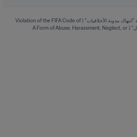
 حدِّد فئة "انتهاك مدونة الأخلاقيات" (Violation of the FIFA Code of 
Ethics) ثم الموضوع "شكل من أشكال سوء المعاملة أو التحرش أو الإهمال أو الاستغلال" (A Form of Abuse, Harassment, Neglect, or 