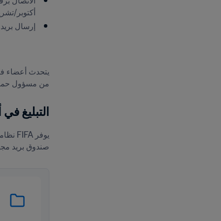
أكتوبر/تشرين ا
إرسال بريد 
من مسؤول حماية
التبليغ في
صندوق بريد مجهول يسمح لهم