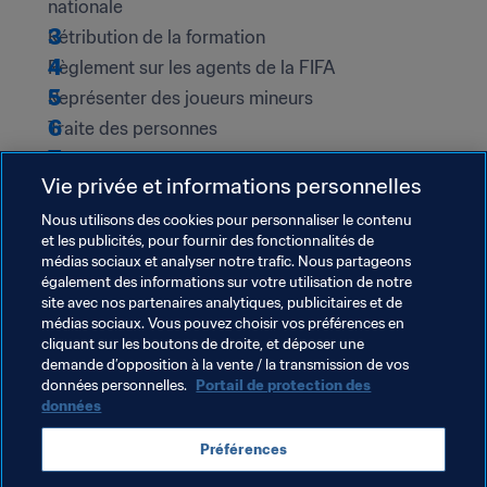
nationale
Rétribution de la formation
Règlement sur les agents de la FIFA
Représenter des joueurs mineurs
Traite des personnes
Influence de tierces parties et propriété par des 
Vie privée et informations personnelles
tiers
Règles relatives à l’emploi des entraîneurs
Nous utilisons des cookies pour personnaliser le contenu
et les publicités, pour fournir des fonctionnalités de
Remarque
 : Pour représenter un mineur ou un club dans 
médias sociaux et analyser notre trafic. Nous partageons
également des informations sur votre utilisation de notre
une transaction impliquant un mineur, un agent doit avoir 
site avec nos partenaires analytiques, publicitaires et de
suivi sur la plateforme le module obligatoire de 
médias sociaux. Vous pouvez choisir vos préférences en
formation professionnelle continue portant sur les 
cliquant sur les boutons de droite, et déposer une
mineurs.
demande d’opposition à la vente / la transmission de vos
données personnelles.
Portail de protection des
Consultez 
le Règlement des agents
 ainsi que 
l'annexe 
données
correspondante
 pour plus de détails.
Préférences