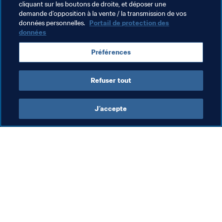
cliquant sur les boutons de droite, et déposer une
demande d’opposition à la vente / la transmission de vos
Germany
Sweden
Norway
Scotland
données personnelles.
Portail de protection des
données
Netherlands
Denmark
Switzerland
Préférences
Belgium
Iceland
Wales
Austria
Refuser tout
J’accepte
L’action de la FIFA
Visitez également
Juridique
Toutes les infos et 
tous les articles
Système de transfert
Rapports et 
Football féminin