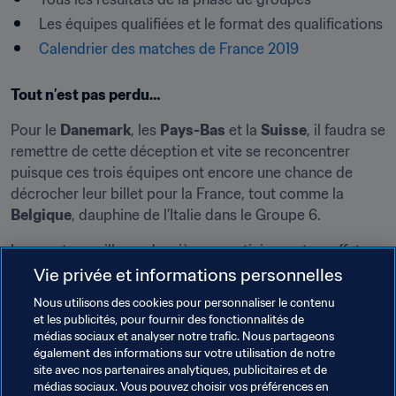
Les équipes qualifiées et le format des qualifications
Calendrier des matches de France 2019
Tout n’est pas perdu…
Pour le 
Danemark
, les 
Pays-Bas
 et la 
Suisse
, il faudra se 
remettre de cette déception et vite se reconcentrer 
puisque ces trois équipes ont encore une chance de 
décrocher leur billet pour la France, tout comme la 
Belgique
, dauphine de l’Italie dans le Groupe 6.
Les quatre meilleurs deuxièmes participeront en effet 
aux barrages, qui se déroulent avec demi-finales et 
Vie privée et informations personnelles
finale, en matches aller et retour. Le vainqueur de ce 
Nous utilisons des cookies pour personnaliser le contenu
mini-tournoi décrochera l’ultime billet européen pour la 
et les publicités, pour fournir des fonctionnalités de
phase finale en France.
médias sociaux et analyser notre trafic. Nous partageons
également des informations sur votre utilisation de notre
site avec nos partenaires analytiques, publicitaires et de
Thèmes en lien
médias sociaux. Vous pouvez choisir vos préférences en