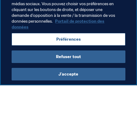
médias sociaux. Vous pouvez choisir vos préférences en
Mauritania
Sudan
Chad
Rwanda
cliquant sur les boutons de droite, et déposer une
demande d’opposition à la vente / la transmission de vos
Seychelles
Zimbabwe
Somalia
Malawi
données personnelles.
Portail de protection des
données
Botswana
Guinea-Bissau
Préférences
São Tomé and Príncipe
Togo
Comoros
Refuser tout
J’accepte
L’action de la FIFA
Visitez également
Juridique
Toutes les infos et 
tous les articles
Système de transfert