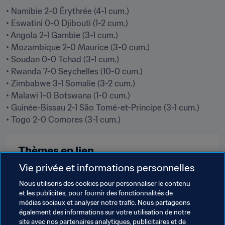
• Namibie 2-0 Érythrée (4-1 cum.)

• Eswatini 0-0 Djibouti (1-2 cum.)

• Angola 2-1 Gambie (3-1 cum.)

• Mozambique 2-0 Maurice (3-0 cum.)

• Soudan 0-0 Tchad (3-1 cum.)

• Rwanda 7-0 Seychelles (10-0 cum.)

• Zimbabwe 3-1 Somalie (3-2 cum.)

• Malawi 1-0 Botswana (1-0 cum.)

• Guinée-Bissau 2-1 São Tomé-et-Principe (3-1 cum.)

• Togo 2-0 Comores (3-1 cum.)
Thèmes en lien
Vie privée et informations personnelles
Coupe du Monde de la FIFA, Qatar 2022
CAF
Nous utilisons des cookies pour personnaliser le contenu
et les publicités, pour fournir des fonctionnalités de
Namibia
Eritrea
Eswatini
Djibouti
médias sociaux et analyser notre trafic. Nous partageons
également des informations sur votre utilisation de notre
Angola
The Gambia
Mozambique
site avec nos partenaires analytiques, publicitaires et de