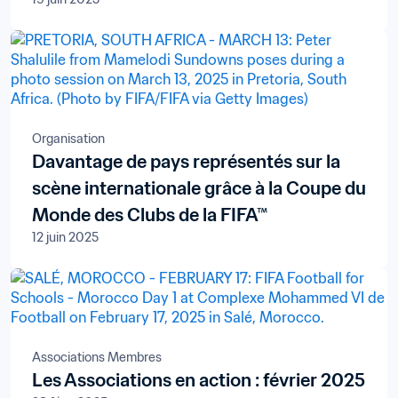
subsaharienne renouvelés avec le
diffuseur panafricain New World
Televisions S.A.
Organisation
Davantage de pays représentés sur la
scène internationale grâce à la Coupe du
Monde des Clubs de la FIFA™
12 juin 2025
Associations Membres
Les Associations en action : février 2025