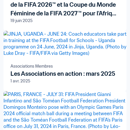
de la FIFA 2026™ et la Coupe du Monde
Féminine de la FIFA 2027™ pour l’Afrique
19 juin 2025
subsaharienne renouvelés avec le
diffuseur panafricain New World
Televisions S.A.
Associations Membres
Les Associations en action : mars 2025
1 avr. 2025