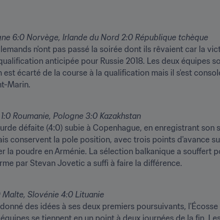
agne 6:0 Norvège, Irlande du Nord 2:0 République tchèque
lemands n'ont pas passé la soirée dont ils rêvaient car la victo
ualification anticipée pour Russie 2018. Les deux équipes so
st écarté de la course à la qualification mais il s'est consolé
nt-Marin.
1:0 Roumanie, Pologne 3:0 Kazakhstan
ourde défaite (4:0) subie à Copenhague, en enregistrant son 
is conservent la pole position, avec trois points d'avance s
ler la poudre en Arménie. La sélection balkanique a souffert p
rme par Stevan Jovetic a suffi à faire la différence.
 Malte, Slovénie 4:0 Lituanie
donné des idées à ses deux premiers poursuivants, l'Écosse et
équipes se tiennent en un point à deux journées de la fin. Le