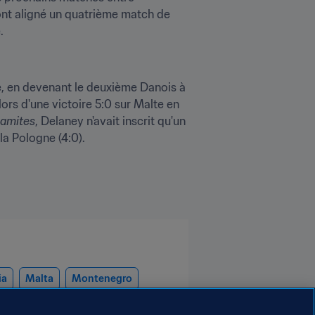
ont aligné un quatrième match de 
.
e, en devenant le deuxième Danois à 
rs d'une victoire 5:0 sur Malte en 
amites
, Delaney n'avait inscrit qu'un 
 la Pologne (4:0).
ia
Malta
Montenegro
venia
UEFA