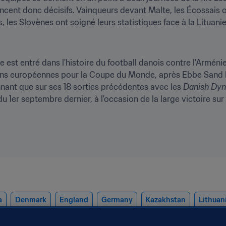
oncent donc décisifs. Vainqueurs devant Malte, les Écossais 
 les Slovènes ont soigné leurs statistiques face à la Lituanie
 est entré dans l'histoire du football danois contre l'Arméni
tions européennes pour la Coupe du Monde, après Ebbe Sand lo
onnant que sur ses 18 sorties précédentes avec les 
Danish Dyn
du 1er septembre dernier, à l'occasion de la large victoire sur
a
Denmark
England
Germany
Kazakhstan
Lithuan
oland
Romania
San Marino
Scotland
Slovakia
Slo