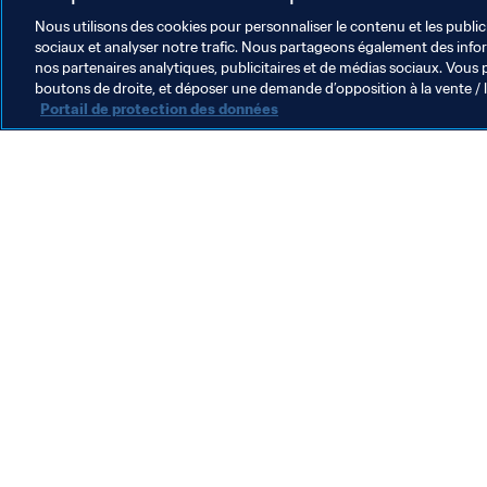
Nous utilisons des cookies pour personnaliser le contenu et les public
sociaux et analyser notre trafic. Nous partageons également des inform
nos partenaires analytiques, publicitaires et de médias sociaux. Vous 
boutons de droite, et déposer une demande d’opposition à la vente / 
Portail de protection des données
L’action de la FIFA
Juridique
Système de transfert
Football féminin
Promotion du football
Innovation
Développement des talents
Organisation des compétitions
Développement durable