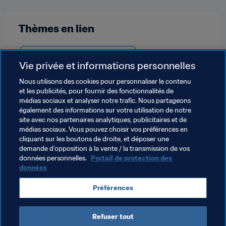
Thèmes en lien
Organisation des compétitions
Vie privée et informations personnelles
Président de la FIFA
Organisation
Nous utilisons des cookies pour personnaliser le contenu
et les publicités, pour fournir des fonctionnalités de
Coupe du Monde de la FIFA 2026™
Mexico
médias sociaux et analyser notre trafic. Nous partageons
également des informations sur votre utilisation de notre
Concacaf
Congo DR
CAF
Iraq
AFC
site avec nos partenaires analytiques, publicitaires et de
médias sociaux. Vous pouvez choisir vos préférences en
Jamaica
Suriname
Bolivia
CONMEBOL
cliquant sur les boutons de droite, et déposer une
demande d’opposition à la vente / la transmission de vos
New Caledonia
OFC
données personnelles.
Portail de protection des
données
Préférences
Refuser tout